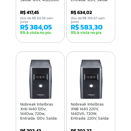
120v, 4822006
R$ 417,45
R$ 634,02
(6)x de R$ 69,58 sem
(6)x de R$ 105,67 sem
juros
juros
R$ 384,05
R$ 583,30
8% à vista no pix
8% à vista no pix
Nobreak Intelbras
Nobreak Intelbras
Xnb 1440 120v,
XNB 1440 220V,
1440va, 720w,
1440VA, 720W,
Entrada: 120v, Saida:
Entrada: 220V, Saida:
120v - 4822002
220V - 4822003
R$ 703,43
R$ 703,37