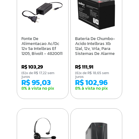
Fonte De
Bateria De Chumbo-
Alimentacao Ac/Dc
Acido Intelbras Xb
12v 5a Intelbras Ef
12al, 12v, Vrla, Para
1205, Bivolt - 4820011
Sistemas De Alarme
- 4821001
R$ 103,29
R$ 111,91
(6)x de R$ 17,22 sem
(6)x de R$ 18,65 sem
juros
juros
R$ 95,03
R$ 102,96
8% à vista no pix
8% à vista no pix