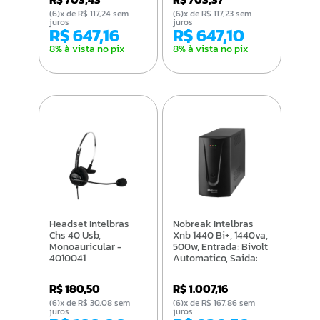
(6)x de R$ 117,24 sem
(6)x de R$ 117,23 sem
juros
juros
R$ 647,16
R$ 647,10
8% à vista no pix
8% à vista no pix
Headset Intelbras
Nobreak Intelbras
Chs 40 Usb,
Xnb 1440 Bi+, 1440va,
Monoauricular -
500w, Entrada: Bivolt
4010041
Automatico, Saida:
120v - 4822016
R$ 180,50
R$ 1.007,16
(6)x de R$ 30,08 sem
(6)x de R$ 167,86 sem
juros
juros