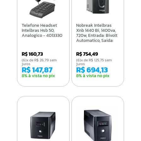
Telefone Headset
Nobreak Intelbras
Intelbras Hsb 50,
Xnb 1440 Bi, 1400va,
Analogico - 4013330
720w, Entrada: Bivolt
Automatico, Saida:
120v - 4822011
R$ 160,73
R$ 754,49
(6)x de R$ 26,79 sem
(6)x de R$ 125,75 sem
juros
juros
R$ 147,87
R$ 694,13
8% à vista no pix
8% à vista no pix