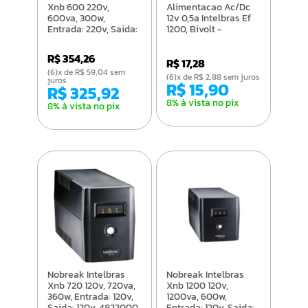
Xnb 600 220v,
Alimentacao Ac/Dc
600va, 300w,
12v 0,5a Intelbras Ef
Entrada: 220v, Saida:
1200, Bivolt -
220v - 4822005
4820029
R$ 354,26
R$ 17,28
(6)x de R$ 59,04 sem
(6)x de R$ 2,88 sem juros
juros
R$ 15,90
R$ 325,92
8% à vista no pix
8% à vista no pix
Nobreak Intelbras
Nobreak Intelbras
Xnb 720 120v, 720va,
Xnb 1200 120v,
360w, Entrada: 120v,
1200va, 600w,
Saida: 120v, 4822000
Entrada: 120v, Saida: