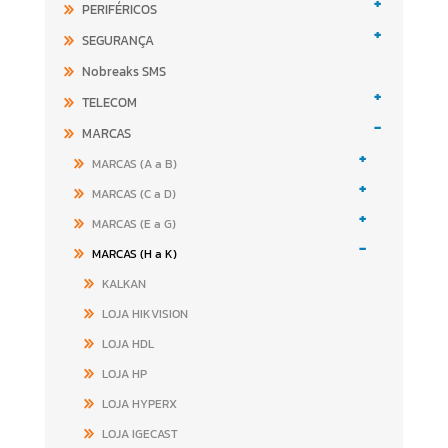
+
PERIFÉRICOS
+
SEGURANÇA
Nobreaks SMS
+
TELECOM
-
MARCAS
+
MARCAS (A a B)
+
MARCAS (C a D)
+
MARCAS (E a G)
-
MARCAS (H a K)
KALKAN
LOJA HIKVISION
LOJA HDL
LOJA HP
LOJA HYPERX
LOJA IGECAST