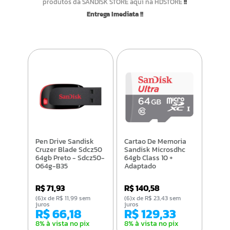
produtos da SANDISK STORE aqui na HDSTORE
!!
Entrega Imediata !!
Pen Drive Sandisk
Cartao De Memoria
Cruzer Blade Sdcz50
Sandisk Microsdhc
64gb Preto - Sdcz50-
64gb Class 10 +
064g-B35
Adaptado
R$ 71,93
R$ 140,58
(6)x de R$ 11,99 sem
(6)x de R$ 23,43 sem
juros
juros
R$ 66,18
R$ 129,33
8% à vista no pix
8% à vista no pix