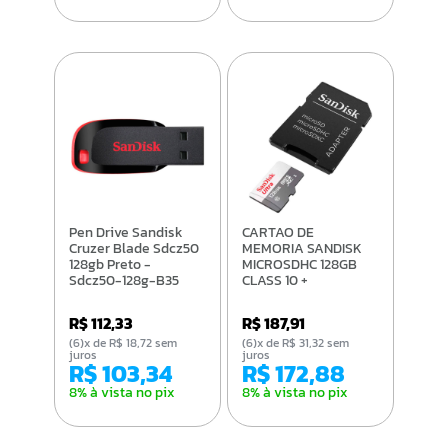
Pen Drive Sandisk
CARTAO DE
Cruzer Blade Sdcz50
MEMORIA SANDISK
128gb Preto -
MICROSDHC 128GB
Sdcz50-128g-B35
CLASS 10 +
ADAPTADOR-
SDSQUNR-128G-
R$ 112,33
R$ 187,91
GN3MA
(6)x de R$ 18,72 sem
(6)x de R$ 31,32 sem
juros
juros
R$ 103,34
R$ 172,88
8% à vista no pix
8% à vista no pix