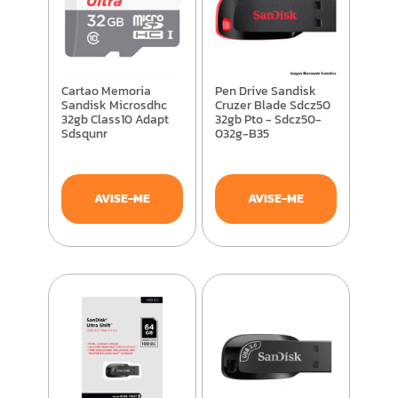
Cartao Memoria
Pen Drive Sandisk
Sandisk Microsdhc
Cruzer Blade Sdcz50
32gb Class10 Adapt
32gb Pto - Sdcz50-
Sdsqunr
032g-B35
AVISE-ME
AVISE-ME