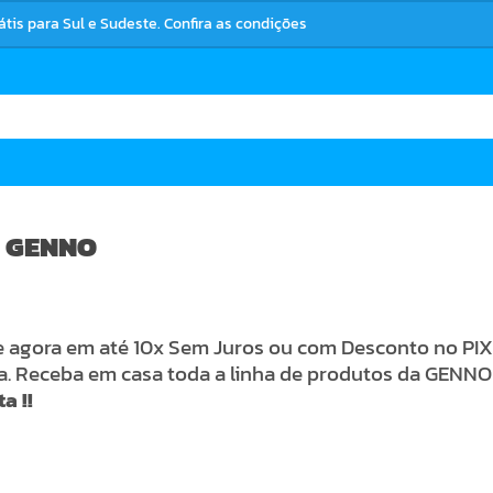
rátis para Sul e Sudeste. Confira as condições
 GENNO
agora em até 10x Sem Juros ou com Desconto no PIX 
ia. Receba em casa toda a linha de produtos da GEN
a !!