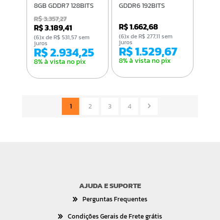
8GB GDDR7 128BITS
GDDR6 192BITS
912-V537-018
PVX1660S62F
R$ 3.357,27
R$ 1.662,68
R$ 3.189,41
(6)x de R$ 277,11 sem
(6)x de R$ 531,57 sem
juros
juros
R$ 1.529,67
R$ 2.934,25
8% à vista no pix
8% à vista no pix
1
2
3
4
AJUDA E SUPORTE
Perguntas Frequentes
Condições Gerais de Frete grátis