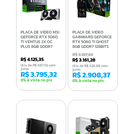
PLACA DE VIDEO MSI
PLACA DE VIDEO
GEFORCE RTX 5060
GAINWARD GEFORCE
TI VENTUS 2X OC
RTX 5060 TI GHOST
PLUS 8GB GDDR7
8GB GDDR7 128BITS
128BITS 912-V536-
NE7506T019P1-
R$ 3.327,66
024
GB2062B
R$ 4.125,35
R$ 3.161,28
(6)x de R$ 687,56 sem
(6)x de R$ 526,88 sem
juros
juros
R$ 3.795,32
R$ 2.908,37
8% à vista no pix
8% à vista no pix