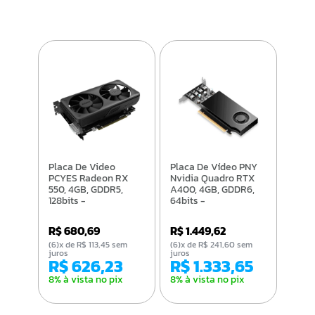
Placa De Video
Placa De Vídeo PNY
PCYES Radeon RX
Nvidia Quadro RTX
550, 4GB, GDDR5,
A400, 4GB, GDDR6,
128bits -
64bits -
PVEX5504GBDF
VCNRTXA400ATX-
PB
R$ 680,69
R$ 1.449,62
(6)x de R$ 113,45 sem
(6)x de R$ 241,60 sem
juros
juros
R$ 626,23
R$ 1.333,65
8% à vista no pix
8% à vista no pix