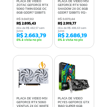
PLACA DE VIDEO
PLACA DE VIDEO MSI
ZOTAC GEFORCE RTX
GEFORCE RTX 5060
5060 TWIN EDGE OC
SHADOW 2X OC 8GB
8GB GDDR7 128BITS
GDDR7 128BITS 912-
ZT-B50600H-10M
V537-038
R$ 3.047,82
R$ 3.073,44
R$ 2.895,43
R$ 2.919,77
(6)x de R$ 482,57 sem
(6)x de R$ 486,63 sem
juros
juros
R$ 2.663,79
R$ 2.686,19
8% à vista no pix
8% à vista no pix
PLACA DE VIDEO MSI
PLACA DE VIDEO
GEFORCE RTX 5060
PCYES GEFORCE GTX
VENTUS 2X OC WHITE
1660 SUPER 6GB