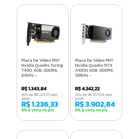
Placa De Vídeo PNY
Placa De Vídeo PNY
Nvidia Quadro Turing
Nvidia Quadro RTX
T400, 4GB, GDDR6,
A1000, 8GB, GDDR6,
64bits -
128bits -
VCNT4004GB-PB
VCNRTXA1000ATX-
PB
R$ 1.343,84
R$ 4.242,22
(6)x de R$ 223,97 sem
(6)x de R$ 707,04 sem
juros
juros
R$ 1.236,33
R$ 3.902,84
8% à vista no pix
8% à vista no pix