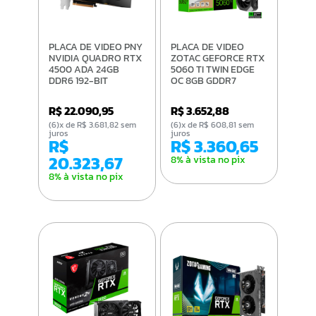
PLACA DE VIDEO PNY
PLACA DE VIDEO
NVIDIA QUADRO RTX
ZOTAC GEFORCE RTX
4500 ADA 24GB
5060 TI TWIN EDGE
DDR6 192-BIT
OC 8GB GDDR7
VCNRTX4500ADA-
128BITS ZT-B50610H-
PB
10M
R$ 22.090,95
R$ 3.652,88
(6)x de R$ 3.681,82 sem
(6)x de R$ 608,81 sem
juros
juros
R$
R$ 3.360,65
20.323,67
8% à vista no pix
8% à vista no pix