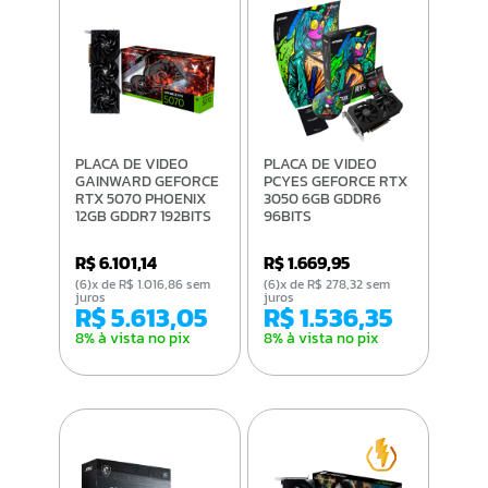
PLACA DE VIDEO
PLACA DE VIDEO
GAINWARD GEFORCE
PCYES GEFORCE RTX
RTX 5070 PHOENIX
3050 6GB GDDR6
12GB GDDR7 192BITS
96BITS
NE75070019K9-
PVRTX30506BLPE
GB2050X
R$ 6.101,14
R$ 1.669,95
(6)x de R$ 1.016,86 sem
(6)x de R$ 278,32 sem
juros
juros
R$ 5.613,05
R$ 1.536,35
8% à vista no pix
8% à vista no pix