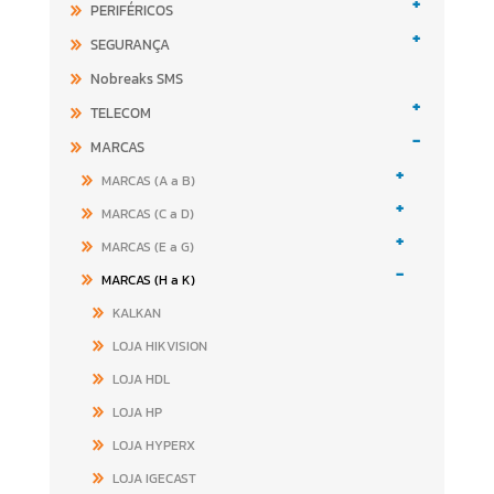
+
PERIFÉRICOS
+
SEGURANÇA
Nobreaks SMS
+
TELECOM
-
MARCAS
+
MARCAS (A a B)
+
MARCAS (C a D)
+
MARCAS (E a G)
-
MARCAS (H a K)
KALKAN
LOJA HIKVISION
LOJA HDL
LOJA HP
LOJA HYPERX
LOJA IGECAST