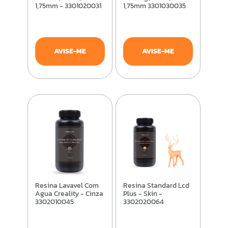
1,75mm - 3301020031
1,75mm 3301030035
AVISE-ME
AVISE-ME
Resina Lavavel Com
Resina Standard Lcd
Agua Creality - Cinza
Plus - Skin -
3302010045
3302020064