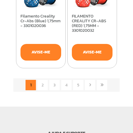
Filamento Creality
FILAMENTO
Cr-Abs (Blue) 1,75mm
CREALITY CR-ABS
- 3301020036
(RED) 1,75MM -
3301020032
AVISE-ME
AVISE-ME
1
2
3
4
5
AJUDA E SUPORTE