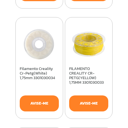
Filamento Creality
FILAMENTO
Cr-Petg(White)
CREALITY CR-
1,75mm 3301030034
PETG(YELLOW)
1,75MM 3301030033
AVISE-ME
AVISE-ME