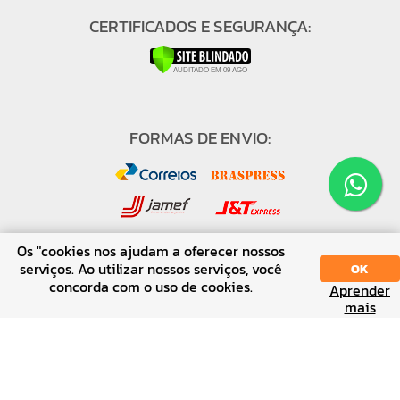
CERTIFICADOS E SEGURANÇA:
FORMAS DE ENVIO:
Os "cookies nos ajudam a oferecer nossos
serviços. Ao utilizar nossos serviços, você
OK
concorda com o uso de cookies.
FORMAS DE PAGAMENTO:
Aprender
SORT
DISPLAY
mais