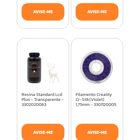
AVISE-ME
AVISE-ME
Resina Standard Lcd
Filamento Creality
Plus - Transparente -
Cr-Silk(Violet)
3302020063
1,75mm - 3301120005
AVISE-ME
AVISE-ME