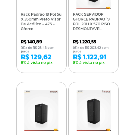
Rack Padrao 19 Pol 5u
RACK SERVIDOR
X 350mm Preto Visor
GFORCE PADRAO 19
De Acrilico - 475 -
POL 20U X 570 PISO
Gforce
DESMONTAVEL
VISOR DE ACRILICO
PT
R$ 140,89
R$ 1.220,55
(6)x de R$ 23,48 sem
(6)x de R$ 203,42 sem
juros
juros
R$ 129,62
R$ 1.122,91
8% à vista no pix
8% à vista no pix