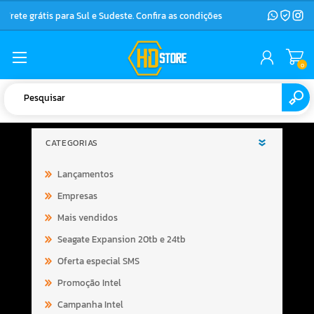
Frete grátis para Sul e Sudeste. Confira as condições
0
CATEGORIAS
Lançamentos
Empresas
Mais vendidos
Seagate Expansion 20tb e 24tb
Oferta especial SMS
Promoção Intel
Campanha Intel