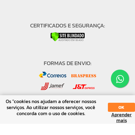
CERTIFICADOS E SEGURANÇA:
FORMAS DE ENVIO:
Os "cookies nos ajudam a oferecer nossos
serviços. Ao utilizar nossos serviços, você
OK
concorda com o uso de cookies.
FORMAS DE PAGAMENTO:
Aprender
SORT
DISPLAY
mais