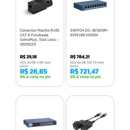
Conector Macho RJ45
SWITCH DS-3E1309P-
CAT.6 Furukawa
EI/M HIKVISION
SohoPlus, Tool Less -
35050211
R$ 29,18
R$ 784,21
(6)x de R$ 4,86 sem
(6)x de R$ 130,70 sem
juros
juros
R$ 26,85
R$ 721,47
8% à vista no pix
8% à vista no pix