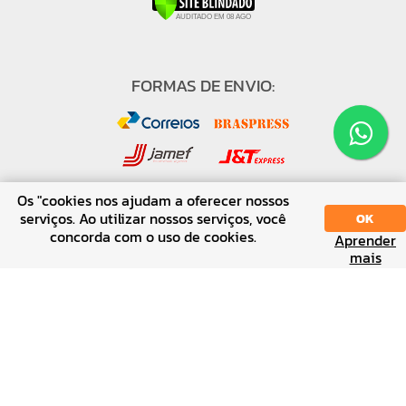
FORMAS DE ENVIO:
Os "cookies nos ajudam a oferecer nossos
serviços. Ao utilizar nossos serviços, você
OK
concorda com o uso de cookies.
FORMAS DE PAGAMENTO:
Aprender
SORT
DISPLAY
mais
↑ Voltar ao topo