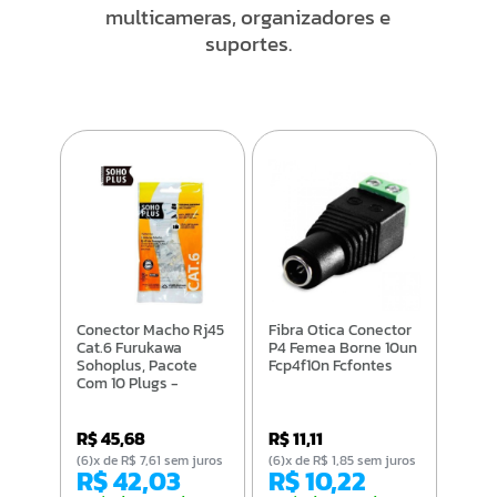
multicameras, organizadores e
suportes.
Conector Macho Rj45
Fibra Otica Conector
Cat.6 Furukawa
P4 Femea Borne 10un
Sohoplus, Pacote
Fcp4f10n Fcfontes
Com 10 Plugs -
35050296
R$ 45,68
R$ 11,11
(6)x de R$ 7,61 sem juros
(6)x de R$ 1,85 sem juros
R$ 42,03
R$ 10,22