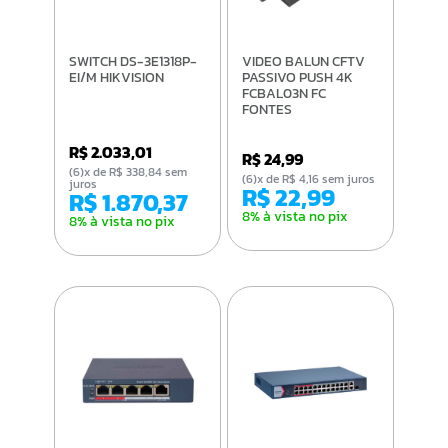
SWITCH DS-3E1318P-
VIDEO BALUN CFTV
EI/M HIKVISION
PASSIVO PUSH 4K
FCBAL03N FC
FONTES
R$ 2.033,01
R$ 24,99
(6)x de R$ 338,84 sem
(6)x de R$ 4,16 sem juros
juros
R$ 22,99
R$ 1.870,37
8% à vista no pix
8% à vista no pix