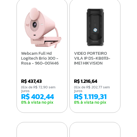
Webcam Full Hd
VIDEO PORTEIRO
Logitech Brio 300 -
VILA IP DS-KB8113-
Rosa - 960-001446
IME1 HIKVISION
R$ 437,43
R$ 1.216,64
(6)x de R$ 72,90 sem
(6)x de R$ 202,77 sem
juros
juros
R$ 402,44
R$ 1.119,31
8% à vista no pix
8% à vista no pix