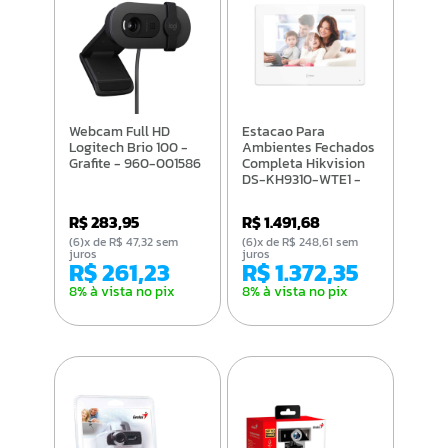
Webcam Full HD
Estacao Para
Logitech Brio 100 -
Ambientes Fechados
Grafite - 960-001586
Completa Hikvision
DS-KH9310-WTE1 -
305303165
R$ 283,95
R$ 1.491,68
(6)x de R$ 47,32 sem
(6)x de R$ 248,61 sem
juros
juros
R$ 261,23
R$ 1.372,35
8% à vista no pix
8% à vista no pix