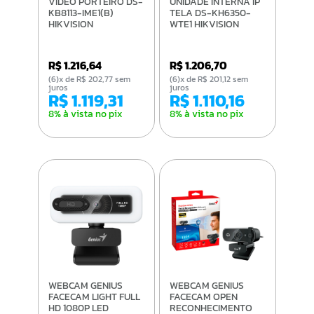
VIDEO PORTEIRO DS-
UNIDADE INTERNA IP
KB8113-IME1(B)
TELA DS-KH6350-
HIKVISION
WTE1 HIKVISION
R$ 1.216,64
R$ 1.206,70
(6)x de R$ 202,77 sem
(6)x de R$ 201,12 sem
juros
juros
R$ 1.119,31
R$ 1.110,16
8% à vista no pix
8% à vista no pix
WEBCAM GENIUS
WEBCAM GENIUS
FACECAM LIGHT FULL
FACECAM OPEN
HD 1080P LED
RECONHECIMENTO