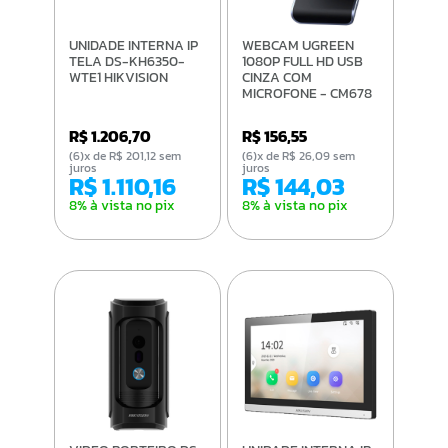
UNIDADE INTERNA IP
WEBCAM UGREEN
TELA DS-KH6350-
1080P FULL HD USB
WTE1 HIKVISION
CINZA COM
MICROFONE - CM678
R$ 1.206,70
R$ 156,55
(6)x de R$ 201,12 sem
(6)x de R$ 26,09 sem
juros
juros
R$ 1.110,16
R$ 144,03
8% à vista no pix
8% à vista no pix