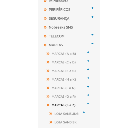
IMPRESSÃO
+
PERIFÉRICOS
+
SEGURANÇA
Nobreaks SMS
+
TELECOM
-
MARCAS
+
MARCAS (A a B)
+
MARCAS (C a D)
+
MARCAS (E a G)
+
MARCAS (H a K)
+
MARCAS (L a N)
+
MARCAS (O a R)
-
MARCAS (S a Z)
+
LOJA SAMSUNG
LOJA SANDISK