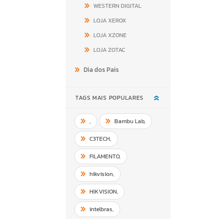
WESTERN DIGITAL
LOJA XEROX
LOJA XZONE
LOJA ZOTAC
Dia dos Pais
TAGS MAIS POPULARES
,
Bambu Lab
,
C3TECH
,
FILAMENTO
,
hikvision
,
HIKVISION
,
intelbras
,