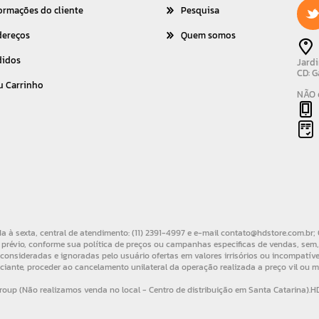
ormações do cliente
Pesquisa
dereços
Quem somos
didos
Jardi
CD: G
u Carrinho
NÃO é