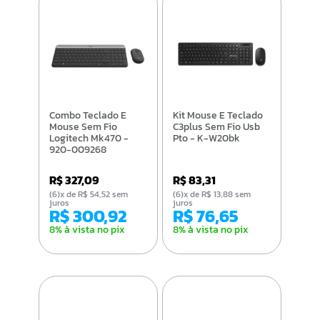
Combo Teclado E
Kit Mouse E Teclado
Mouse Sem Fio
C3plus Sem Fio Usb
Logitech Mk470 -
Pto - K-W20bk
920-009268
R$ 327,09
R$ 83,31
(6)x de R$ 54,52 sem
(6)x de R$ 13,88 sem
juros
juros
R$ 300,92
R$ 76,65
8% à vista no pix
8% à vista no pix