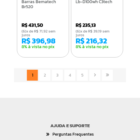
Barras Bematech
Lb-D100wh C3tech
Br520
R$ 431,50
R$ 235,13
(6)x de R$ 71,92 sem
(6)x de R$ 39,19 sem
juros
juros
R$ 396,98
R$ 216,32
8% à vista no pix
8% à vista no pix
1
2
3
4
5
AJUDA E SUPORTE
Perguntas Frequentes