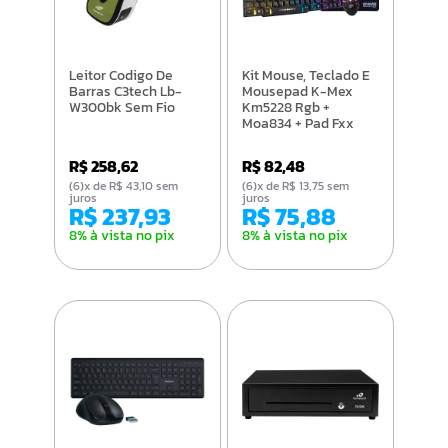
Leitor Codigo De
Kit Mouse, Teclado E
Barras C3tech Lb-
Mousepad K-Mex
W300bk Sem Fio
Km5228 Rgb +
Moa834 + Pad Fxx
Preto -
B3km5228u11cb1x
R$ 258,62
R$ 82,48
(6)x de R$ 43,10 sem
(6)x de R$ 13,75 sem
juros
juros
R$ 237,93
R$ 75,88
8% à vista no pix
8% à vista no pix