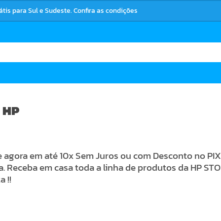
rátis para Sul e Sudeste. Confira as condições
 HP
agora em até 10x Sem Juros ou com Desconto no PIX 
a. Receba em casa toda a linha de produtos da HP ST
 !!