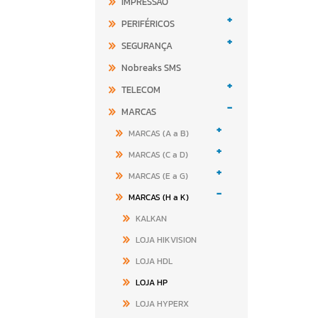
IMPRESSÃO
+
PERIFÉRICOS
+
SEGURANÇA
Nobreaks SMS
+
TELECOM
-
MARCAS
+
MARCAS (A a B)
+
MARCAS (C a D)
+
MARCAS (E a G)
-
MARCAS (H a K)
KALKAN
LOJA HIKVISION
LOJA HDL
LOJA HP
LOJA HYPERX