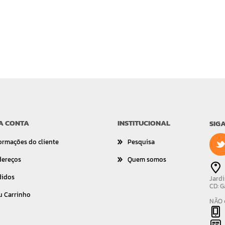
A CONTA
INSTITUCIONAL
SIG
ormações do cliente
Pesquisa
dereços
Quem somos
didos
Jardi
CD: G
u Carrinho
NÃO é