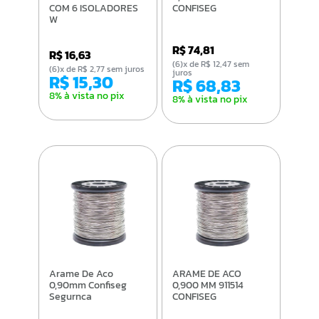
COM 6 ISOLADORES
CONFISEG
W
R$ 74,81
R$ 16,63
(6)x de R$ 12,47 sem
(6)x de R$ 2,77 sem juros
juros
R$ 15,30
R$ 68,83
8% à vista no pix
8% à vista no pix
Arame De Aco
ARAME DE ACO
0,90mm Confiseg
0,900 MM 911514
Segurnca
CONFISEG