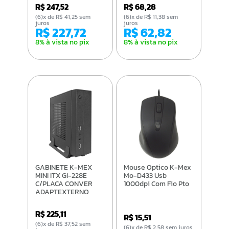
R$ 247,52
R$ 68,28
(6)x de R$ 41,25 sem
(6)x de R$ 11,38 sem
juros
juros
R$ 227,72
R$ 62,82
8% à vista no pix
8% à vista no pix
GABINETE K-MEX
Mouse Optico K-Mex
MINI ITX GI-228E
Mo-D433 Usb
C/PLACA CONVER
1000dpi Com Fio Pto
ADAPTEXTERNO
60W
R$ 225,11
R$ 15,51
(6)x de R$ 37,52 sem
(6)x de R$ 2,58 sem juros