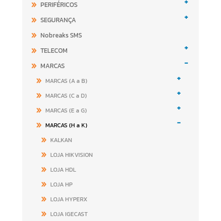
+
PERIFÉRICOS
+
SEGURANÇA
Nobreaks SMS
+
TELECOM
-
MARCAS
+
MARCAS (A a B)
+
MARCAS (C a D)
+
MARCAS (E a G)
-
MARCAS (H a K)
KALKAN
LOJA HIKVISION
LOJA HDL
LOJA HP
LOJA HYPERX
LOJA IGECAST