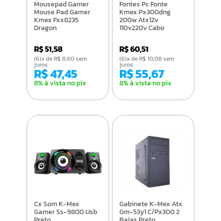
Mousepad Gamer
Fontes Pc Fonte
Mouse Pad Gamer
Kmex Px300dng
Kmex Fxx8235
200w Atx12v
Dragon
110v220v Cabo
R$ 51,58
R$ 60,51
(6)x de R$ 8,60 sem
(6)x de R$ 10,08 sem
juros
juros
R$ 47,45
R$ 55,67
8% à vista no pix
8% à vista no pix
Cx Som K-Mex
Gabinete K-Mex Atx
Gamer Ss-9800 Usb
Gm-53y1 C/Px300 2
Preto
Baias Preto