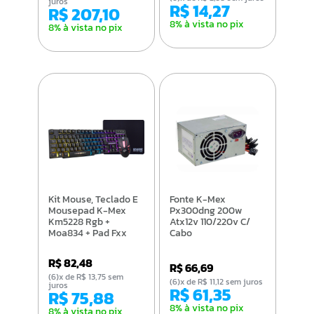
juros
R$ 14,27
R$ 207,10
8% à vista no pix
8% à vista no pix
Kit Mouse, Teclado E
Fonte K-Mex
Mousepad K-Mex
Px300dng 200w
Km5228 Rgb +
Atx12v 110/220v C/
Moa834 + Pad Fxx
Cabo
Preto -
B3km5228u11cb1x
R$ 82,48
R$ 66,69
(6)x de R$ 13,75 sem
(6)x de R$ 11,12 sem juros
juros
R$ 61,35
R$ 75,88
8% à vista no pix
8% à vista no pix