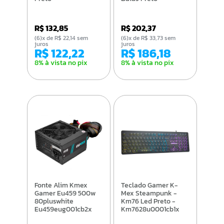
R$ 132,85
R$ 202,37
(6)x de R$ 22,14 sem
(6)x de R$ 33,73 sem
juros
juros
R$ 122,22
R$ 186,18
8% à vista no pix
8% à vista no pix
Fonte Alim Kmex
Teclado Gamer K-
Gamer Eu459 500w
Mex Steampunk -
80pluswhite
Km76 Led Preto -
Eu459eug001cb2x
Km7628u0001cb1x