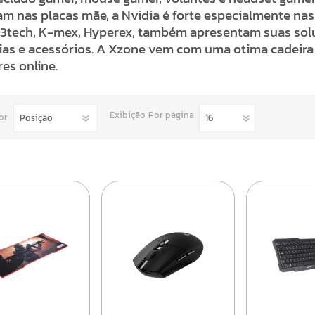
m nas placas mãe, a Nvidia é forte especialmente nas
3tech, K-mex, Hyperex, também apresentam suas solu
as e acessórios. A Xzone vem com uma otima cadeira 
es online.
Exibição
Por página
or