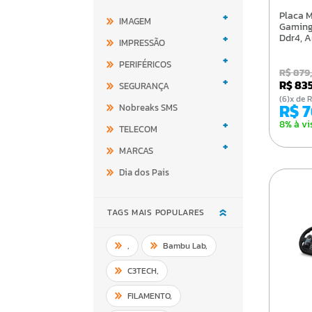
+
Placa Mae Asus Tuf
IMAGEM
Gaming
+
Ddr4, A
IMPRESSÃO
+
PERIFÉRICOS
R$ 879
+
R$ 83
SEGURANÇA
(6)x d
R$ 
Nobreaks SMS
+
8% à vi
TELECOM
+
MARCAS
Dia dos Pais
TAGS MAIS POPULARES
,
Bambu Lab
,
C3TECH
,
FILAMENTO
,