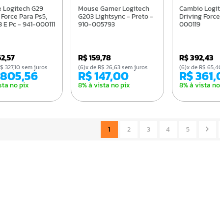
Mouse Gamer Logitech
Cambio Logitech G
 Force Para Ps5,
G203 Lightsync - Preto -
Driving Force
3 E Pc - 941-000111
910-005793
000119
62,57
R$ 159,78
R$ 392,43
e R$ 327,10 sem juros
(6)x de R$ 26,63 sem juros
(6)x de R$ 65
1.805,56
R$ 147,00
R$ 361
sta no pix
8% à vista no pix
8% à vista no
1
2
3
4
5