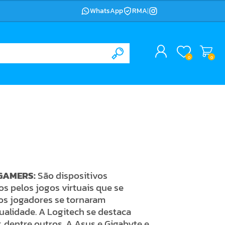
WhatsApp
RMA
|
0
0
 GAMERS:
São
dispositivos
 pelos jogos virtuais que se
tos jogadores se tornaram
ualidade.
A Logitech se destaca
 dentre outros. A Asus e Gigabyte e