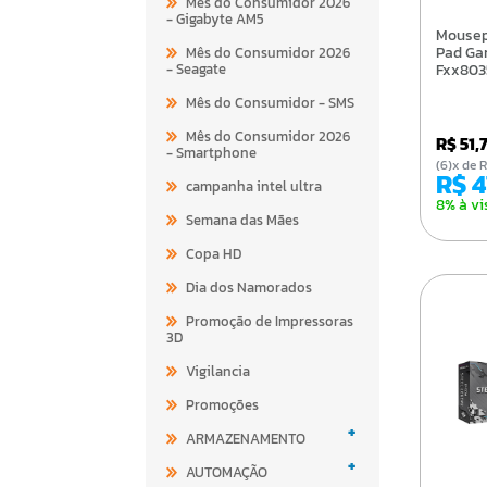
Mês do Consumidor 2026
- Gigabyte AM5
Mousepad Gamer Mouse
Pad Ga
Mês do Consumidor 2026
- Seagate
Fxx803
Mês do Consumidor - SMS
Mês do Consumidor 2026
R$ 51,
- Smartphone
(6)x d
R$ 
campanha intel ultra
8% à vi
Semana das Mães
Copa HD
Dia dos Namorados
Promoção de Impressoras
3D
Vigilancia
Promoções
+
ARMAZENAMENTO
+
AUTOMAÇÃO