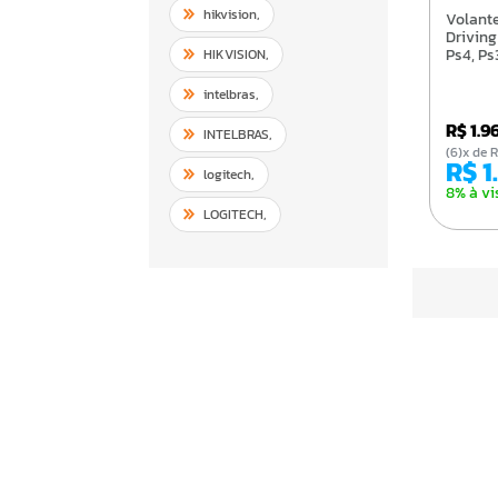
hikvision
,
Volante Logitech G29
Driving
Ps4, Ps
HIKVISION
,
intelbras
,
R$ 1.9
INTELBRAS
,
(6)x d
R$ 
logitech
,
8% à vi
LOGITECH
,