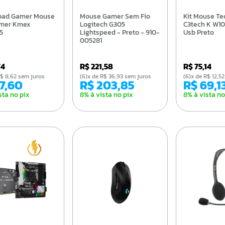
Mouse Gamer Sem Fio
Kit Mouse Teclado
mer Kmex
Logitech G305
C3tech K W1
5
Lightspeed - Preto - 910-
Usb Preto
005281
74
R$ 221,58
R$ 75,14
e R$ 8,62 sem juros
(6)x de R$ 36,93 sem juros
(6)x de R$ 12,
47,60
R$ 203,85
R$ 69,1
sta no pix
8% à vista no pix
8% à vista no