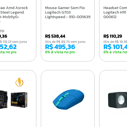
Mouse Gamer Sem Fio
Headset Com Fio
Steel Legend
Logitech G703
Logitech H111
0-Mxb9y0-
Lightspeed - 910-005639
000612
z
,70
9,36
R$ 538,44
R$ 110,29
e R$ 118,23 sem juros
(6)x de R$ 89,74 sem juros
(6)x de R$ 18,
652,62
R$ 495,36
R$ 101,
sta no pix
8% à vista no pix
8% à vista no