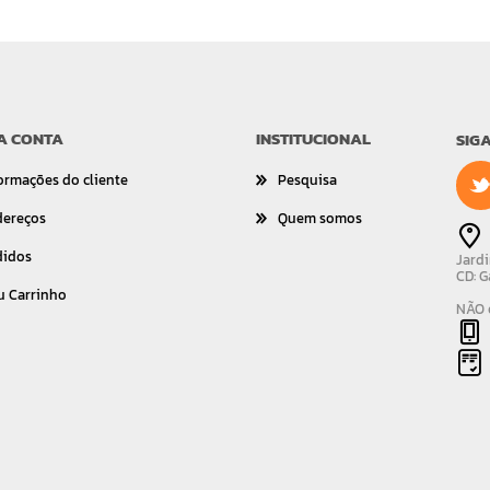
A CONTA
INSTITUCIONAL
SIG
ormações do cliente
Pesquisa
dereços
Quem somos
didos
Jardi
CD: G
u Carrinho
NÃO é