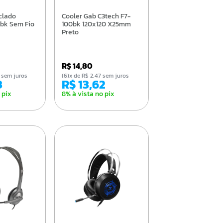
Cooler Gab C3tech F7-
0bk Sem Fio
100bk 120x120 X25mm
Preto
R$ 14,80
52 sem juros
(6)x de R$ 2,47 sem juros
3
R$ 13,62
 pix
8% à vista no pix