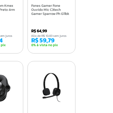
Fones Gamer Fone
Preto 4rm
Ouvido Mic C3tech
Gamer Sparrow Ph G11bk
R$ 64,99
3 sem juros
(6)x de R$ 10,83 sem juros
84
R$ 59,79
 pix
8% à vista no pix