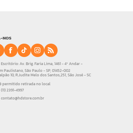
A-NOS
Escritório: Av. Brig. Faria Lima, 1461 - 4º Andar -
m Paulistano, São Paulo - SP, 01452-002
alpão 10, R.Judite Melo dos Santos,251, São José - SC
 permitido retirada no local
(11) 2391-4997
contato@hdstore.com.br