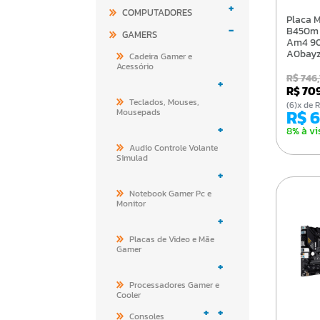
+
COMPUTADORES
Placa Mae Amd Asrock
-
B450m 
GAMERS
Am4 9
A0bay
Cadeira Gamer e
Acessório
R$ 746
+
R$ 70
Teclados, Mouses,
(6)x d
R$ 
Mousepads
+
8% à vi
Audio Controle Volante
Simulad
+
Notebook Gamer Pc e
Monitor
+
Placas de Video e Mãe
Gamer
+
Processadores Gamer e
Cooler
+
+
Consoles