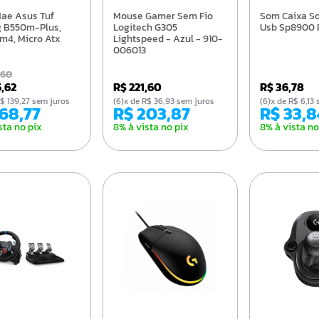
Mouse Gamer Sem Fio
Som Caixa Som Kmex
 B550m-Plus,
Logitech G305
Usb Sp8900 
m4, Micro Atx
Lightspeed - Azul - 910-
006013
,60
5,62
R$ 221,60
R$ 36,78
e R$ 139,27 sem juros
(6)x de R$ 36,93 sem juros
(6)x de R$ 6,1
768,77
R$ 203,87
R$ 33,
sta no pix
8% à vista no pix
8% à vista no