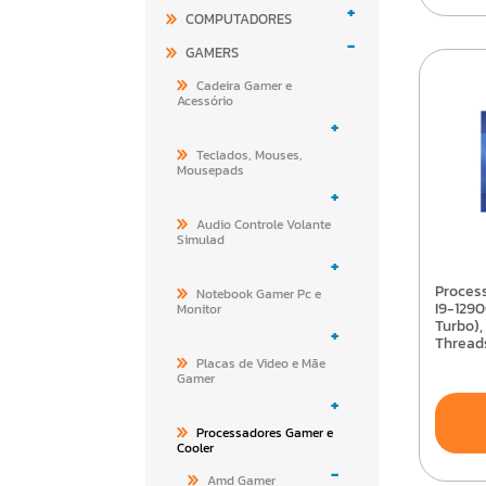
+
COMPUTADORES
-
GAMERS
Cadeira Gamer e
Acessório
+
Teclados, Mouses,
Mousepads
+
Audio Controle Volante
Simulad
+
Processador Intel Core
Notebook Gamer Pc e
I9-1290
Monitor
Turbo),
+
Thread
LGA170
Placas de Video e Mãe
BX8071
Gamer
+
Processadores Gamer e
Cooler
-
Amd Gamer