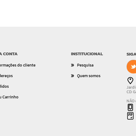
A CONTA
INSTITUCIONAL
SIG
ormações do cliente
Pesquisa
dereços
Quem somos
didos
Jardi
CD: G
u Carrinho
NÃO é