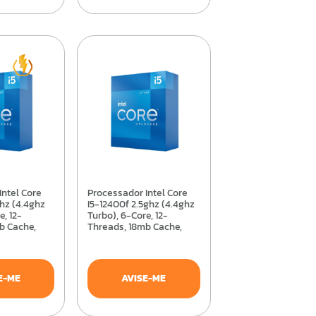
Processador Intel Core
ghz (4.4ghz
I5-12400f 2.5ghz (4.4ghz
e, 12-
Turbo), 6-Core, 12-
b Cache,
Threads, 18mb Cache,
x8071512400
Lga1700 - Bx8071512400f
E-ME
AVISE-ME