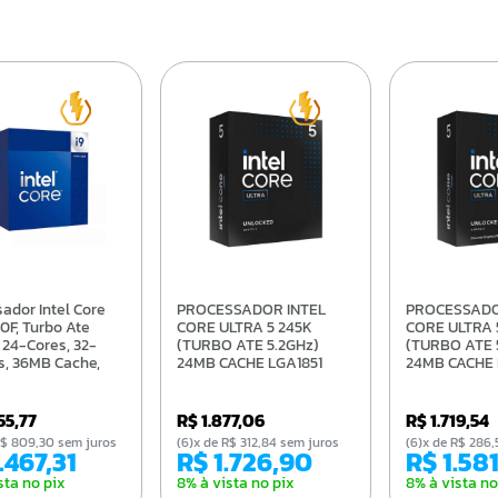
PROCESSADOR INTEL
PROCESSADOR INTEL
0F, Turbo Ate
CORE ULTRA 5 245K
CORE ULTRA 
 24-Cores, 32-
(TURBO ATE 5.2GHz)
(TURBO ATE 
s, 36MB Cache,
24MB CACHE LGA1851
24MB CACHE 
0 -
BX80768245K
BX80768245
514900F
855,77
R$ 1.877,06
R$ 1.719,54
e R$ 809,30 sem juros
(6)x de R$ 312,84 sem juros
(6)x de R$ 28
4.467,31
R$ 1.726,90
R$ 1.58
sta no pix
8% à vista no pix
8% à vista no