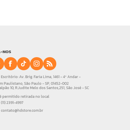
A-NOS
Escritório: Av. Brig. Faria Lima, 1461 - 4º Andar -
m Paulistano, São Paulo - SP, 01452-002
alpão 10, R.Judite Melo dos Santos,251, São José - SC
 permitido retirada no local
(11) 2391-4997
contato@hdstore.com.br