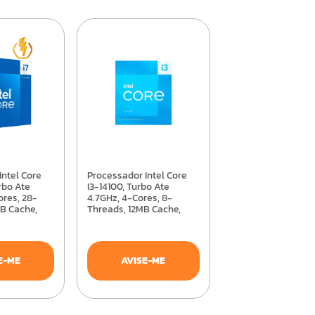
Processador Intel Core
rbo Ate
I3-14100, Turbo Ate
ores, 28-
4.7GHz, 4-Cores, 8-
B Cache,
Threads, 12MB Cache,
LGA1700 - BX8071514100
0F
E-ME
AVISE-ME