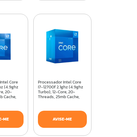
Processador Intel Core
hz (4.9ghz
I7-12700f 2.1ghz (4.9ghz
re, 20-
Turbo), 12-Core, 20-
b Cache,
Threads, 25mb Cache,
x8071512700
Lga1200 - Bx8071512700f
E-ME
AVISE-ME