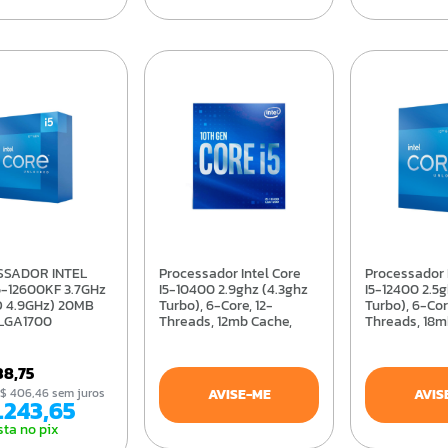
Processador Intel Core
Processador Intel Core
5-12600KF 3.7GHz
I5-10400 2.9ghz (4.3ghz
I5-12400 2.5
 4.9GHz) 20MB
Turbo), 6-Core, 12-
Turbo), 6-Cor
LGA1700
Threads, 12mb Cache,
Threads, 18m
ACAO
Lga1200 - Bx8070110400
Lga1700 - B
512600KF
438,75
e R$ 406,46 sem juros
AVISE-ME
AVIS
2.243,65
sta no pix