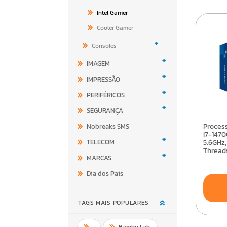
Intel Gamer
Cooler Gamer
+
Consoles
+
IMAGEM
+
IMPRESSÃO
+
PERIFÉRICOS
+
SEGURANÇA
Processador Intel Core
Nobreaks SMS
I7-1470
+
TELECOM
5.6GHz,
Thread
+
MARCAS
LGA170
BX8071
Dia dos Pais
TAGS MAIS POPULARES
,
Bambu Lab
,