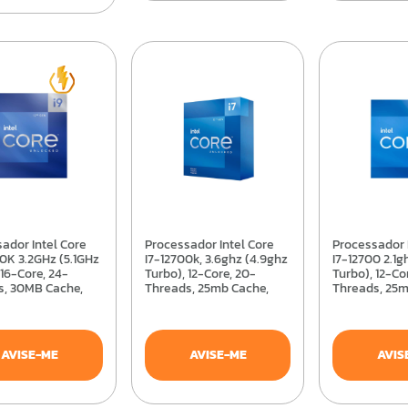
Processador Intel Core
Processador Intel Core
0K 3.2GHz (5.1GHz
I7-12700k, 3.6ghz (4.9ghz
I7-12700 2.1g
 16-Core, 24-
Turbo), 12-Core, 20-
Turbo), 12-Co
s, 30MB Cache,
Threads, 25mb Cache,
Threads, 25m
0 -
Lga1700 - Bx8071512700k
Lga1700 - B
512900K
AVISE-ME
AVISE-ME
AVIS