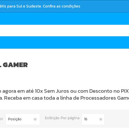
rátis para Sul e Sudeste. Confira as condições
L GAMER
agora em até 10x Sem Juros ou com Desconto no PIX 
a. Receba em casa toda a linha de Processadores Gam
Exibição
Por página
or