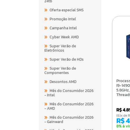
24tb
Oferta especial SMS
Promoção Intel
Campanha Intel
Cyber Week AMD
Super Verão de
Eletrônicos
Super Verão de HDs
Super Verão de
Componentes
Processador Intel Core
Descontos AMD
I9-1490
5.8GHz,
Mês do Consumidor 2026
Thread
- Intel
LGA170
BX8071
Mês do Consumidor 2026
- AMD
R$ 4.
(6)x d
Mês do Consumidor 2026
R$ 
- Gainward
8% à vi