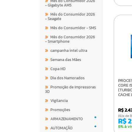
Mês do Consumidor 2026
- Gigabyte AM5
Mês do Consumidor 2026
- Seagate
Mês do Consumidor - SMS
Mês do Consumidor 2026
- Smartphone
campanha intel ultra
Semana das Mães
Copa HD
Dia dos Namorados
PROCESSADOR INTEL
CORE I
Promoção de Impressoras
(TURBO
3D
CACHE 
12°GER
Vigilancia
BX8071
R$ 2.
Promoções
(6)x d
+
R$ 
ARMAZENAMENTO
+
8% à vi
AUTOMAÇÃO