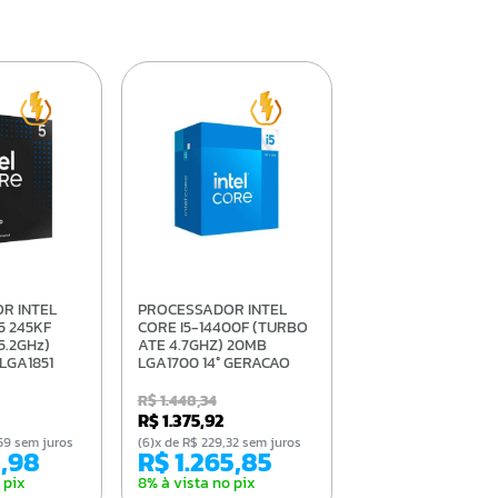
PROCESSADOR INTEL
5 245KF
CORE I5-14400F (TURBO
5.2GHz)
ATE 4.7GHZ) 20MB
LGA1851
LGA1700 14° GERACAO
KF
BX8071514400F
R$ 1.448,34
R$ 1.375,92
6,59 sem juros
(6)x de R$ 229,32 sem juros
1,98
R$ 1.265,85
 pix
8% à vista no pix