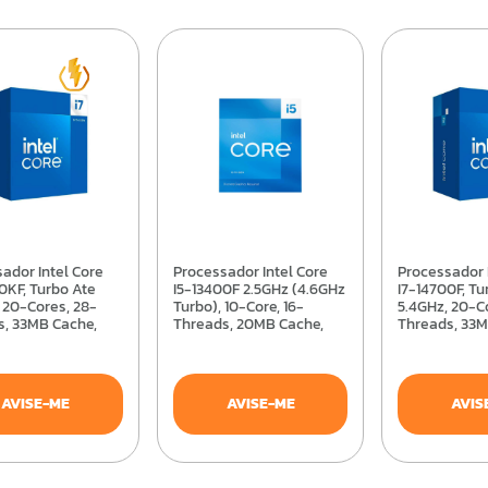
Processador Intel Core
Processador Intel Core
0KF, Turbo Ate
I5-13400F 2.5GHz (4.6GHz
I7-14700F, Tu
 20-Cores, 28-
Turbo), 10-Core, 16-
5.4GHz, 20-C
s, 33MB Cache,
Threads, 20MB Cache,
Threads, 33M
0 -
LGA1700 -
LGA 1700 -
514700KF
BX8071513400F
BX807151470
AVISE-ME
AVISE-ME
AVIS