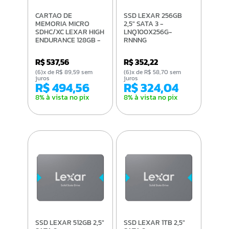
CARTAO DE
SSD LEXAR 256GB
MEMORIA MICRO
2,5" SATA 3 -
SDHC/XC LEXAR HIGH
LNQ100X256G-
ENDURANCE 128GB -
RNNNG
LMSHGED128G-
BCNNG
R$ 537,56
R$ 352,22
(6)x de R$ 89,59 sem
(6)x de R$ 58,70 sem
juros
juros
R$ 494,56
R$ 324,04
8% à vista no pix
8% à vista no pix
SSD LEXAR 512GB 2,5"
SSD LEXAR 1TB 2,5"