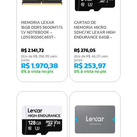
MEMORIA LEXAR
CARTAO DE
16GB DDR5 5600MT/s
MEMORIA MICRO
1,V NOTEBOOK -
SDHC/XC LEXAR HIGH
LD5S16G56C46ST-
ENDURANCE 64GB -
BGS
LMSHGED064G-
BCNNG
R$ 2.141,72
R$ 276,05
(6)x de R$ 356,95 sem
(6)x de R$ 46,01 sem
juros
juros
R$ 1.970,38
R$ 253,97
8% à vista no pix
8% à vista no pix