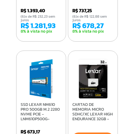
RNNNG
B3200GSST
R$ 1.393,40
R$ 737,25
(6)x de R$ 232,23 sem
(6)x de R$ 122,88 sem
juros
juros
R$ 1.281,93
R$ 678,27
8% à vista no pix
8% à vista no pix
SSD LEXAR NM610
CARTAO DE
PRO 500GB M.2 2280
MEMORIA MICRO
NVME PCIE -
SDHC/XC LEXAR HIGH
LNM610P500G-
ENDURANCE 32GB -
RNNNG
LMSHGED032G-
BCNNG
R$ 673,17