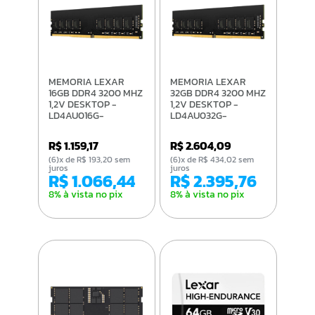
MEMORIA LEXAR
MEMORIA LEXAR
16GB DDR4 3200 MHZ
32GB DDR4 3200 MHZ
1,2V DESKTOP -
1,2V DESKTOP -
LD4AU016G-
LD4AU032G-
B3200GSST
B3200GSST
R$ 1.159,17
R$ 2.604,09
(6)x de R$ 193,20 sem
(6)x de R$ 434,02 sem
juros
juros
R$ 1.066,44
R$ 2.395,76
8% à vista no pix
8% à vista no pix