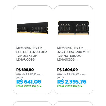
MEMORIA LEXAR
MEMORIA LEXAR
8GB DDR4 3200 MHZ
32GB DDR4 3200 MHZ
1,2V DESKTOP -
1,2V NOTEBOOK -
LD4AU008G-
LD4AS032G-
B3200GSST
B3200GSST
R$ 696,80
R$ 2.604,09
(6)x de R$ 116,13 sem
(6)x de R$ 434,02 sem
juros
juros
R$ 641,06
R$ 2.395,76
8% à vista no pix
8% à vista no pix