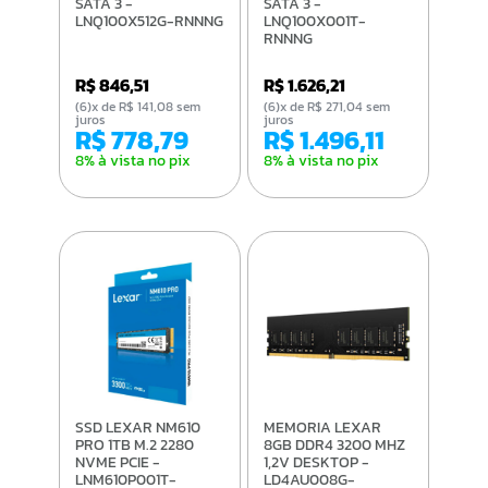
SATA 3 -
SATA 3 -
LNQ100X512G-RNNNG
LNQ100X001T-
RNNNG
R$ 846,51
R$ 1.626,21
(6)x de R$ 141,08 sem
(6)x de R$ 271,04 sem
juros
juros
R$ 778,79
R$ 1.496,11
8% à vista no pix
8% à vista no pix
SSD LEXAR NM610
MEMORIA LEXAR
PRO 1TB M.2 2280
8GB DDR4 3200 MHZ
NVME PCIE -
1,2V DESKTOP -
LNM610P001T-
LD4AU008G-