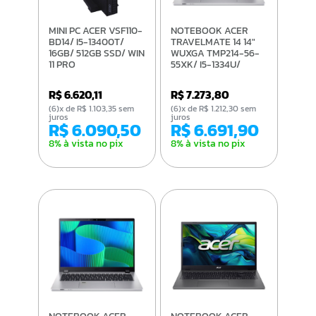
MINI PC ACER VSF110-
NOTEBOOK ACER
BD14/ I5-13400T/
TRAVELMATE 14 14"
16GB/ 512GB SSD/ WIN
WUXGA TMP214-56-
11 PRO
55XK/ I5-1334U/
16GB/ 512GB SSD/ WIN
11 PRO
R$ 6.620,11
R$ 7.273,80
(6)x de R$ 1.103,35 sem
(6)x de R$ 1.212,30 sem
juros
juros
R$ 6.090,50
R$ 6.691,90
8% à vista no pix
8% à vista no pix