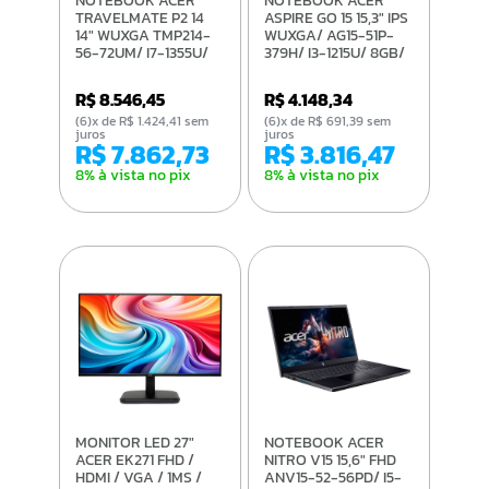
NOTEBOOK ACER
NOTEBOOK ACER
TRAVELMATE P2 14
ASPIRE GO 15 15,3" IPS
14" WUXGA TMP214-
WUXGA/ AG15-51P-
56-72UM/ I7-1355U/
379H/ I3-1215U/ 8GB/
16GB/ 512GB SSD/ WIN
256GB/ LINUX
11 PRO
R$ 8.546,45
R$ 4.148,34
(6)x de R$ 1.424,41 sem
(6)x de R$ 691,39 sem
juros
juros
R$ 7.862,73
R$ 3.816,47
8% à vista no pix
8% à vista no pix
MONITOR LED 27"
NOTEBOOK ACER
ACER EK271 FHD /
NITRO V15 15,6" FHD
HDMI / VGA / 1MS /
ANV15-52-56PD/ I5-