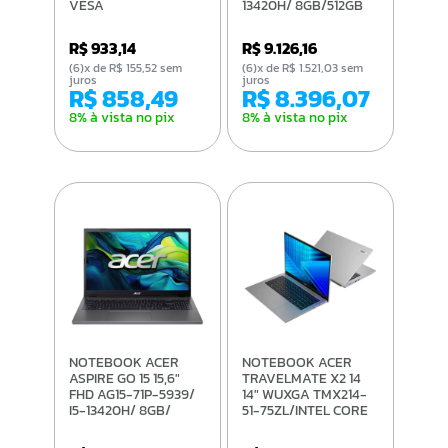
VESA
13420H/ 8GB/512GB
SSD/WIN 11
HOME/RTX 4050 6GB
R$ 933,14
R$ 9.126,16
(6)x de R$ 155,52 sem
(6)x de R$ 1.521,03 sem
juros
juros
R$ 858,49
R$ 8.396,07
8% à vista no pix
8% à vista no pix
NOTEBOOK ACER
NOTEBOOK ACER
ASPIRE GO 15 15,6"
TRAVELMATE X2 14
FHD AG15-71P-5939/
14" WUXGA TMX214-
I5-13420H/ 8GB/
51-75ZL/INTEL CORE
256GB/ WIN 11 HOME
7-150U/16GB/512GB
SSD/WIN 11 PRO