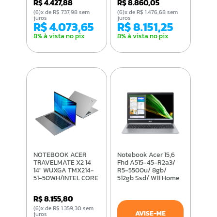
R$ 4.427,88
R$ 8.860,05
(6)x de R$ 737,98 sem
(6)x de R$ 1.476,68 sem
juros
juros
R$ 4.073,65
R$ 8.151,25
8% à vista no pix
8% à vista no pix
NOTEBOOK ACER
Notebook Acer 15,6
TRAVELMATE X2 14
Fhd A515-45-R2a3/
14" WUXGA TMX214-
R5-5500u/ 8gb/
51-50WH/INTEL CORE
512gb Ssd/ W11 Home
5-120U/16GB/512GB
SSD/WIN 11 PRO
R$ 8.155,80
(6)x de R$ 1.359,30 sem
AVISE-ME
juros