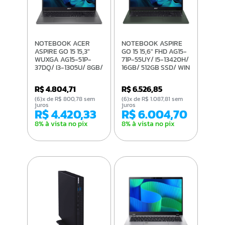
NOTEBOOK ACER
NOTEBOOK ASPIRE
ASPIRE GO 15 15,3"
GO 15 15,6" FHD AG15-
WUXGA AG15-51P-
71P-55UY/ I5-13420H/
37DQ/ I3-1305U/ 8GB/
16GB/ 512GB SSD/ WIN
256GB/ LINUX
11 PRO
R$ 4.804,71
R$ 6.526,85
(6)x de R$ 800,78 sem
(6)x de R$ 1.087,81 sem
juros
juros
R$ 4.420,33
R$ 6.004,70
8% à vista no pix
8% à vista no pix