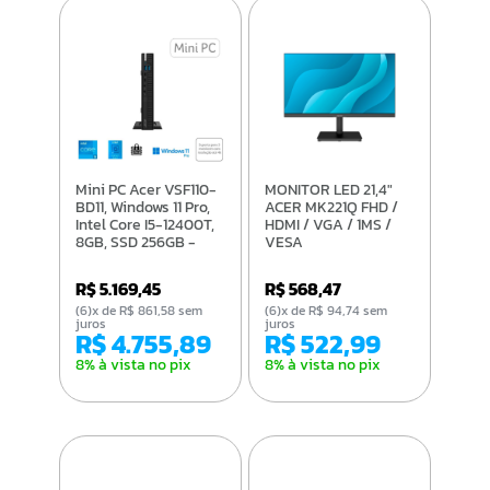
Mini PC Acer VSF110-
MONITOR LED 21,4"
BD11, Windows 11 Pro,
ACER MK221Q FHD /
Intel Core I5-12400T,
HDMI / VGA / 1MS /
8GB, SSD 256GB -
VESA
DT.R1HAL.001
R$ 5.169,45
R$ 568,47
(6)x de R$ 861,58 sem
(6)x de R$ 94,74 sem
juros
juros
R$ 4.755,89
R$ 522,99
8% à vista no pix
8% à vista no pix