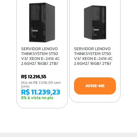
SERVIDOR LENOVO
SERVIDOR LENOVO
THINKSYSTEM ST50
THINKSYSTEM ST50
V3/ XEON E-2414 4C
V3/ XEON E-2414 4C
2.6GHZ/ 16GB/ 2TB/
2.6GHZ/ 16GB/ 2TB/
300W/ 3 ANOS DE
300W/ 1 ANO DE
GARANTIA
GARANTIA
R$ 12.216,55
(6)x de R$ 2.036,09 sem
AVISE-ME
juros
R$ 11.239,23
8% à vista no pix