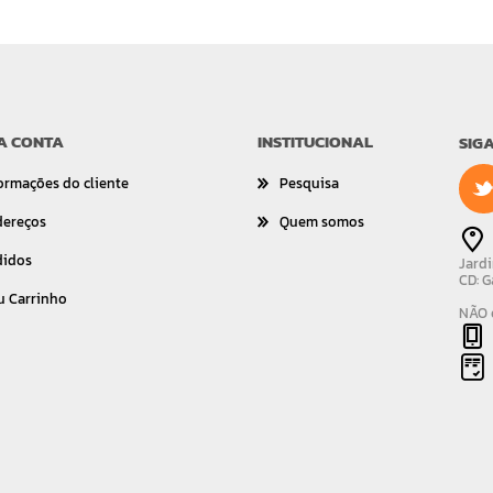
A CONTA
INSTITUCIONAL
SIG
ormações do cliente
Pesquisa
dereços
Quem somos
didos
Jardi
CD: G
u Carrinho
NÃO é