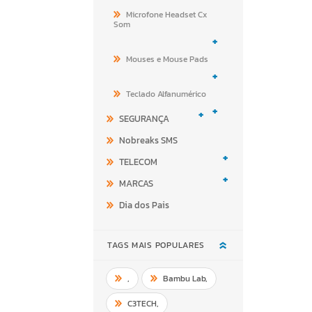
Microfone Headset Cx
Som
+
Mouses e Mouse Pads
+
Teclado Alfanumérico
+
+
SEGURANÇA
Nobreaks SMS
+
TELECOM
+
MARCAS
Dia dos Pais
TAGS MAIS POPULARES
,
Bambu Lab
,
C3TECH
,