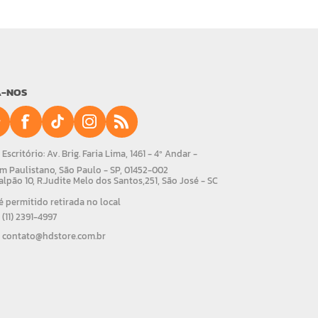
A-NOS
Escritório: Av. Brig. Faria Lima, 1461 - 4º Andar -
m Paulistano, São Paulo - SP, 01452-002
alpão 10, R.Judite Melo dos Santos,251, São José - SC
 permitido retirada no local
(11) 2391-4997
contato@hdstore.com.br