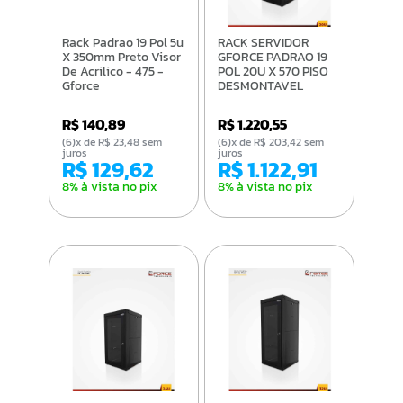
Rack Padrao 19 Pol 5u
RACK SERVIDOR
X 350mm Preto Visor
GFORCE PADRAO 19
De Acrilico - 475 -
POL 20U X 570 PISO
Gforce
DESMONTAVEL
VISOR DE ACRILICO
PT
R$ 140,89
R$ 1.220,55
(6)x de R$ 23,48 sem
(6)x de R$ 203,42 sem
juros
juros
R$ 129,62
R$ 1.122,91
8% à vista no pix
8% à vista no pix