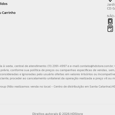
didos
Jardi
CD: G
u Carrinho
NÃO é
Direitos autorais © 2026 HDStore