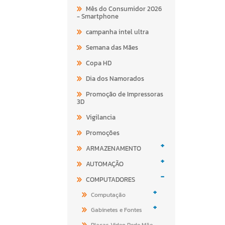
Mês do Consumidor 2026
- Smartphone
campanha intel ultra
Semana das Mães
Copa HD
Dia dos Namorados
Promoção de Impressoras
3D
Vigilancia
Promoções
+
ARMAZENAMENTO
+
AUTOMAÇÃO
-
COMPUTADORES
+
Computação
+
Gabinetes e Fontes
Placas Video Rede Mãe