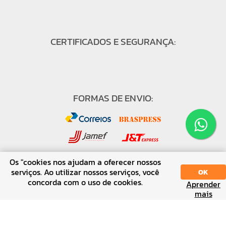
CERTIFICADOS E SEGURANÇA:
FORMAS DE ENVIO:
Os "cookies nos ajudam a oferecer nossos
serviços. Ao utilizar nossos serviços, você
OK
concorda com o uso de cookies.
FORMAS DE PAGAMENTO:
Aprender
SORT
DISPLAY
mais