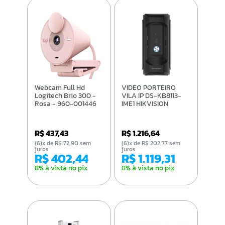
Webcam Full Hd
VIDEO PORTEIRO
Logitech Brio 300 -
VILA IP DS-KB8113-
Rosa - 960-001446
IME1 HIKVISION
R$ 437,43
R$ 1.216,64
(6)x de R$ 72,90 sem
(6)x de R$ 202,77 sem
juros
juros
R$ 402,44
R$ 1.119,31
8% à vista no pix
8% à vista no pix