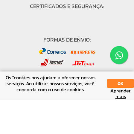
CERTIFICADOS E SEGURANÇA:
FORMAS DE ENVIO:
Os "cookies nos ajudam a oferecer nossos
serviços. Ao utilizar nossos serviços, você
OK
concorda com o uso de cookies.
FORMAS DE PAGAMENTO:
Aprender
SORT
DISPLAY
mais
↑ Voltar ao topo