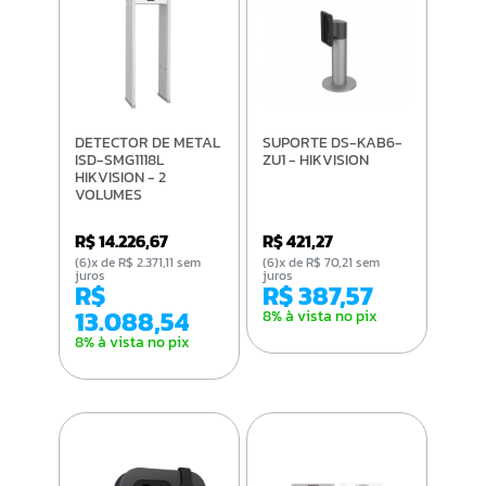
DETECTOR DE METAL
SUPORTE DS-KAB6-
ISD-SMG1118L
ZU1 - HIKVISION
HIKVISION - 2
VOLUMES
R$ 14.226,67
R$ 421,27
(6)x de R$ 2.371,11 sem
(6)x de R$ 70,21 sem
juros
juros
R$
R$ 387,57
13.088,54
8% à vista no pix
8% à vista no pix