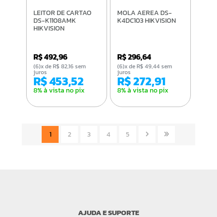
LEITOR DE CARTAO
MOLA AEREA DS-
DS-K1108AMK
K4DC103 HIKVISION
HIKVISION
R$ 492,96
R$ 296,64
(6)x de R$ 82,16 sem
(6)x de R$ 49,44 sem
juros
juros
R$ 453,52
R$ 272,91
8% à vista no pix
8% à vista no pix
1
2
3
4
5
AJUDA E SUPORTE