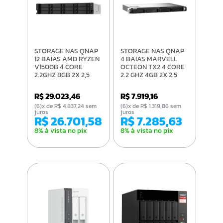
STORAGE NAS QNAP
STORAGE NAS QNAP
12 BAIAS AMD RYZEN
4 BAIAS MARVELL
V1500B 4 CORE
OCTEON TX2 4 CORE
2.2GHZ 8GB 2X 2,5
2.2 GHZ 4GB 2X 2.5
GBE RACK 2U - TS-
GBE RACK - TS-
1273AU-RP-8G-US
435XEU-4G-US
R$ 29.023,46
R$ 7.919,16
(6)x de R$ 4.837,24 sem
(6)x de R$ 1.319,86 sem
juros
juros
R$ 26.701,58
R$ 7.285,63
8% à vista no pix
8% à vista no pix