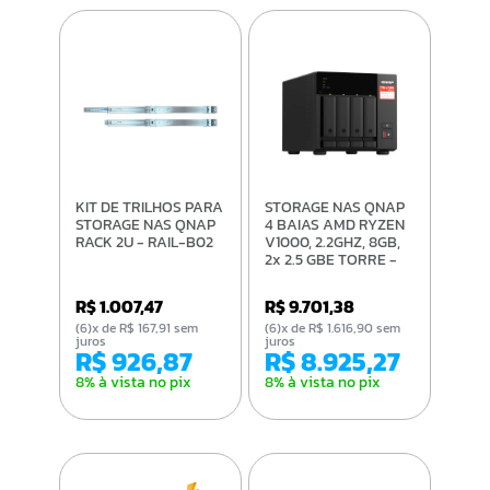
KIT DE TRILHOS PARA
STORAGE NAS QNAP
STORAGE NAS QNAP
4 BAIAS AMD RYZEN
RACK 2U - RAIL-B02
V1000, 2.2GHZ, 8GB,
2x 2.5 GBE TORRE -
TS-473A-8G-BR
R$ 1.007,47
R$ 9.701,38
(6)x de R$ 167,91 sem
(6)x de R$ 1.616,90 sem
juros
juros
R$ 926,87
R$ 8.925,27
8% à vista no pix
8% à vista no pix