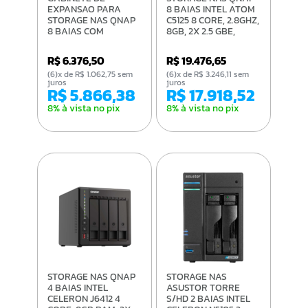
EXPANSAO PARA
8 BAIAS INTEL ATOM
STORAGE NAS QNAP
C5125 8 CORE, 2.8GHZ,
8 BAIAS COM
8GB, 2X 2.5 GBE,
ENTRADA USB-C 3.2 -
RACK 2U - TS-855EU-
TL-D800C-US
8G-US
R$ 6.376,50
R$ 19.476,65
(6)x de R$ 1.062,75 sem
(6)x de R$ 3.246,11 sem
juros
juros
R$ 5.866,38
R$ 17.918,52
8% à vista no pix
8% à vista no pix
STORAGE NAS QNAP
STORAGE NAS
4 BAIAS INTEL
ASUSTOR TORRE
CELERON J6412 4
S/HD 2 BAIAS INTEL