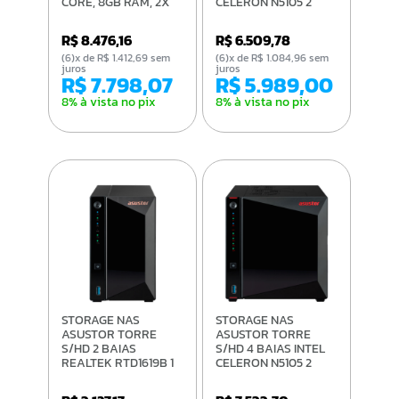
CORE, 8GB RAM, 2X
CELERON N5105 2
2.5GBE TORRE - TS-
PORTAS LAN 2.5GB -
453E-8G
AS6702T-US
R$ 8.476,16
R$ 6.509,78
(6)x de R$ 1.412,69 sem
(6)x de R$ 1.084,96 sem
juros
juros
R$ 7.798,07
R$ 5.989,00
8% à vista no pix
8% à vista no pix
STORAGE NAS
STORAGE NAS
ASUSTOR TORRE
ASUSTOR TORRE
S/HD 2 BAIAS
S/HD 4 BAIAS INTEL
REALTEK RTD1619B 1
CELERON N5105 2
PORTA LAN 2.5GB -
PORTAS LAN 2.5GB -
AS3302T V2-US
AS5404T-US