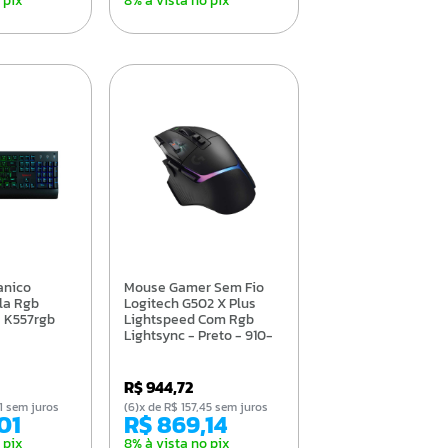
 pix
8% à vista no pix
Mouse Gamer Sem Fio
la Rgb
Logitech G502 X Plus
- K557rgb
Lightspeed Com Rgb
Lightsync - Preto - 910-
006161
R$ 944,72
,01 sem juros
(6)x de R$ 157,45 sem juros
,01
R$ 869,14
 pix
8% à vista no pix