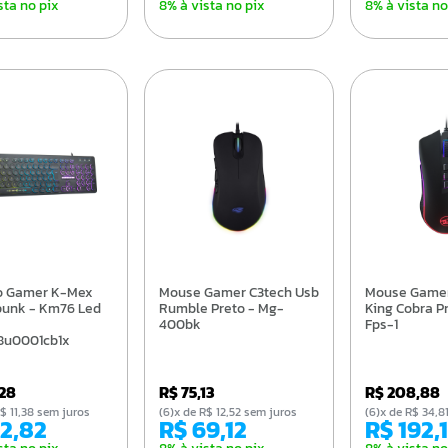
sta no pix
8% à vista no pix
8% à vista no
Mouse Gamer C3tech Usb
Mouse Gamer Redragon
unk - Km76 Led
Rumble Preto - Mg-
King Cobra Pr
400bk
Fps-1
u0001cb1x
,28
R$ 75,13
R$ 208,88
e R$ 11,38 sem juros
(6)x de R$ 12,52 sem juros
(6)x de R$ 34,
62,82
R$ 69,12
R$ 192,