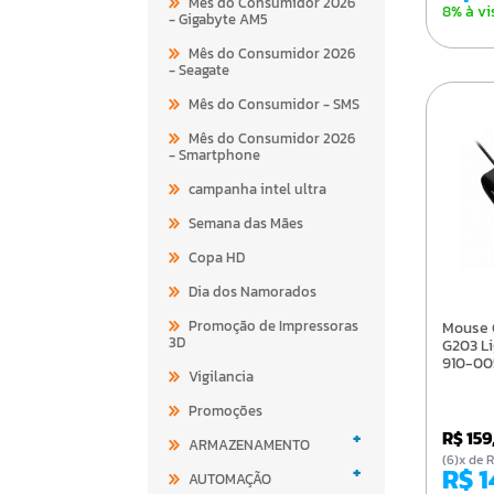
Mês do Consumidor 2026
8% à vi
- Gigabyte AM5
Mês do Consumidor 2026
- Seagate
Mês do Consumidor - SMS
Mês do Consumidor 2026
- Smartphone
campanha intel ultra
Semana das Mães
Copa HD
Dia dos Namorados
Promoção de Impressoras
Mouse Gamer Logitech
3D
G203 Li
910-00
Vigilancia
Promoções
+
R$ 15
ARMAZENAMENTO
(6)x d
+
R$ 
AUTOMAÇÃO