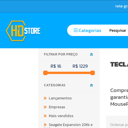
Frete g
Categorias
FILTRAR POR PREÇO
TECL
R$ 16
R$ 1229
CATEGORIAS
Compre 
garant
Lançamentos
MouseP
Empresas
Mais vendidos
Seagate Expansion 20tb e
Ordenar p