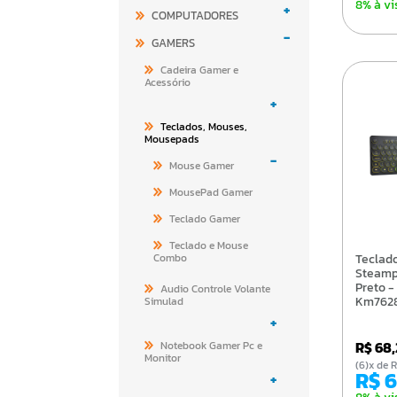
8% à vi
+
COMPUTADORES
-
GAMERS
Cadeira Gamer e
Acessório
+
Teclados, Mouses,
Mousepads
-
Mouse Gamer
MousePad Gamer
Teclado Gamer
Teclado e Mouse
Combo
Teclado Gamer K-Mex
Steamp
Preto -
Audio Controle Volante
Km7628
Simulad
+
R$ 68
Notebook Gamer Pc e
Monitor
(6)x d
R$ 
+