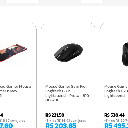
Mouse Gamer Sem Fio
Mouse Gamer Sem Fio
mer Kmex
Logitech G305
Logitech G7
5
Lightspeed - Preto - 910-
Lightspeed 
005281
74
R$ 221,58
R$ 538,44
e R$ 8,62 sem juros
(6)x de R$ 36,93 sem juros
(6)x de R$ 89
47,60
R$ 203,85
R$ 495