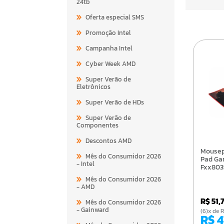
24tb
Oferta especial SMS
Promoção Intel
Campanha Intel
Cyber Week AMD
Super Verão de
Eletrônicos
Super Verão de HDs
Super Verão de
Componentes
Descontos AMD
Mousepad Gamer Mouse
Mês do Consumidor 2026
Pad Ga
- Intel
Fxx803
Mês do Consumidor 2026
- AMD
R$ 51,
Mês do Consumidor 2026
- Gainward
(6)x d
R$ 