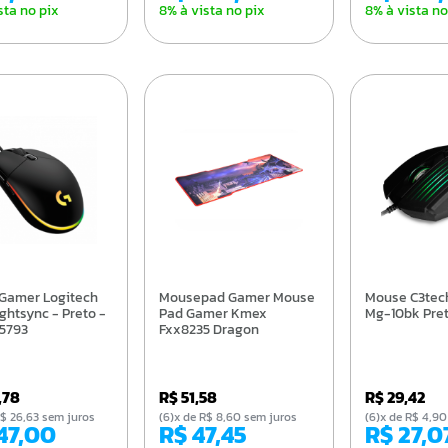
sta no pix
8% à vista no pix
8% à vista no
Mousepad Gamer Mouse
Mouse C3tech Gamer
ghtsync - Preto -
Pad Gamer Kmex
Mg-10bk Pre
5793
Fxx8235 Dragon
9,78
R$ 51,58
R$ 29,42
e R$ 26,63 sem juros
(6)x de R$ 8,60 sem juros
(6)x de R$ 4,
147,00
R$ 47,45
R$ 27,0