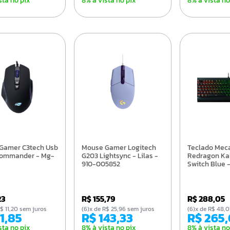
sta no pix
8% à vista no pix
8% à vista no
Mouse Gamer Logitech
Teclado Mecanico
Commander - Mg-
G203 Lightsync - Lilas -
Redragon Ka
910-005852
Switch Blue 
23
R$ 155,79
R$ 288,05
e R$ 11,20 sem juros
(6)x de R$ 25,96 sem juros
(6)x de R$ 48
61,85
R$ 143,33
R$ 265
sta no pix
8% à vista no pix
8% à vista no