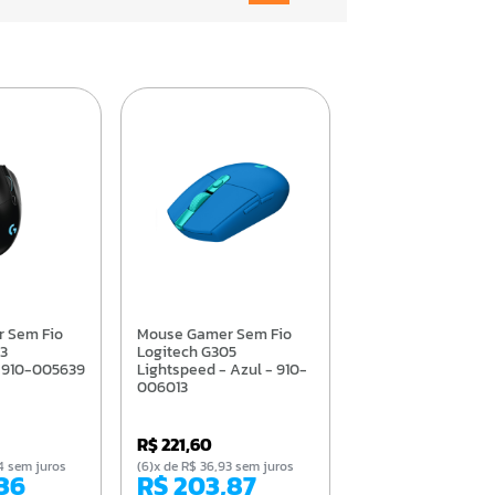
Mouse Gamer Sem Fio
03
Logitech G305
- 910-005639
Lightspeed - Azul - 910-
006013
R$ 221,60
,74 sem juros
(6)x de R$ 36,93 sem juros
,36
R$ 203,87