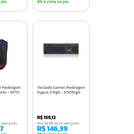
 pix
8% à vista no pix
Teclado Gamer Redragon
eto - M711-
Dyaus 2 Rgb - K509rgb
R$ 159,12
81 sem juros
(6)x de R$ 26,52 sem juros
17
R$ 146,39