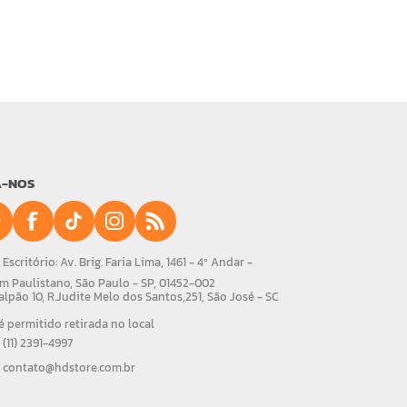
A-NOS
Escritório: Av. Brig. Faria Lima, 1461 - 4º Andar -
m Paulistano, São Paulo - SP, 01452-002
alpão 10, R.Judite Melo dos Santos,251, São José - SC
 permitido retirada no local
(11) 2391-4997
contato@hdstore.com.br