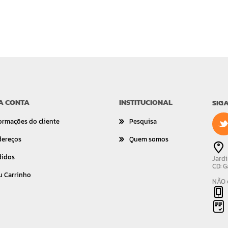
A CONTA
INSTITUCIONAL
SIG
ormações do cliente
Pesquisa
dereços
Quem somos
didos
Jardi
CD: G
u Carrinho
NÃO é