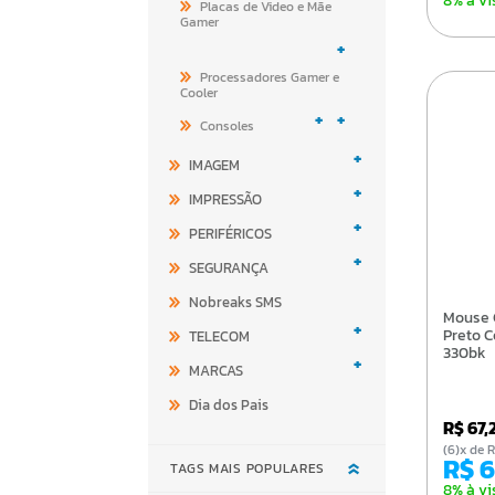
8% à vi
Placas de Video e Mãe
Gamer
+
Processadores Gamer e
Cooler
+
+
Consoles
+
IMAGEM
+
IMPRESSÃO
+
PERIFÉRICOS
+
SEGURANÇA
Nobreaks SMS
Mouse Gamer C3tech Usb
+
Preto 
TELECOM
330bk
+
MARCAS
Dia dos Pais
R$ 67,
(6)x d
R$ 
TAGS MAIS POPULARES
8% à vi