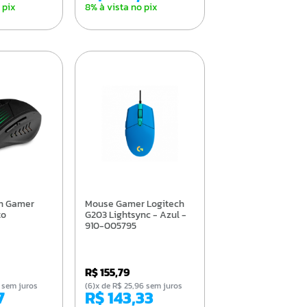
 pix
8% à vista no pix
Mouse Gamer Logitech
to
G203 Lightsync - Azul -
910-005795
R$ 155,79
90 sem juros
(6)x de R$ 25,96 sem juros
7
R$ 143,33