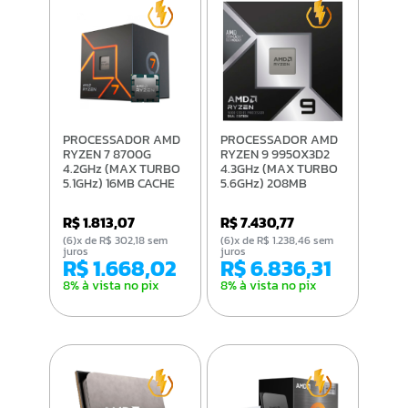
PROCESSADOR AMD
PROCESSADOR AMD
RYZEN 7 8700G
RYZEN 9 9950X3D2
4.2GHz (MAX TURBO
4.3GHz (MAX TURBO
5.1GHz) 16MB CACHE
5.6GHz) 208MB
AM5 100-
CACHE AM5 100-
100001236SBX
100001978WOF
R$ 1.813,07
R$ 7.430,77
(6)x de R$ 302,18 sem
(6)x de R$ 1.238,46 sem
juros
juros
R$ 1.668,02
R$ 6.836,31
8% à vista no pix
8% à vista no pix