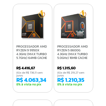
PROCESSADOR AMD
PROCESSADOR AMD
RYZEN 9 9950X
RYZEN 5 8600G
4.3GHz (MAX TURBO
4.3GHz (MAX TURBO
5.7GHz) 64MB CACHE
5.0GHz) 16MB CACHE
AM5 100-
AM5 100-
100001277WOF
100001237BOX
R$ 4.416,67
R$ 1.315,60
(6)x de R$ 736,11 sem
(6)x de R$ 219,27 sem
juros
juros
R$ 4.063,34
R$ 1.210,35
8% à vista no pix
8% à vista no pix