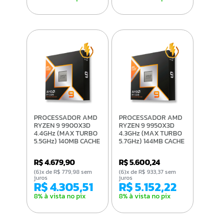
PROCESSADOR AMD
PROCESSADOR AMD
RYZEN 9 9900X3D
RYZEN 9 9950X3D
4.4GHz (MAX TURBO
4.3GHz (MAX TURBO
5.5GHz) 140MB CACHE
5.7GHz) 144MB CACHE
AM5 100-
AM5 100-
100001368WOF
100000719WOF
R$ 4.679,90
R$ 5.600,24
(6)x de R$ 779,98 sem
(6)x de R$ 933,37 sem
juros
juros
R$ 4.305,51
R$ 5.152,22
8% à vista no pix
8% à vista no pix