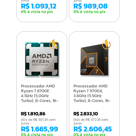
juros
juros
R$ 1.093,12
R$ 989,08
8% à vista no pix
8% à vista no pix
Processador AMD
Processador AMD
Ryzen 7 8700F,
Ryzen 7 9700X,
4.1GHz (5.0GHz
3.8GHz (5.5GHz
Turbo), 8-Cores, 16-
Turbo), 8-Cores, 16-
Threads, 16MB, AM5 -
Threads, 40MB, AM5
100-100001590BOX
- 100-100001404WOF
R$ 1.810,86
R$ 2.833,10
(6)x de R$ 301,81 sem
(6)x de R$ 472,18 sem
juros
juros
R$ 1.665,99
R$ 2.606,45
8% à vista no pix
8% à vista no pix