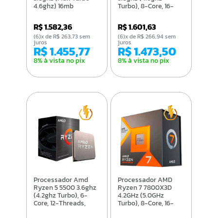
4.6ghz) 16mb
Turbo), 8-Core, 16-
Threads, 16mb Cache,
Am4 - 100-
R$ 1.582,36
R$ 1.601,63
100000263box
(6)x de R$ 263,73 sem
(6)x de R$ 266,94 sem
juros
juros
R$ 1.455,77
R$ 1.473,50
8% à vista no pix
8% à vista no pix
Processador Amd
Processador AMD
Ryzen 5 5500 3.6ghz
Ryzen 7 7800X3D
(4.2ghz Turbo), 6-
4.2GHz (5.0GHz
Core, 12-Threads,
Turbo), 8-Core, 16-
16mb Cache, Am4 -
Threads, 96MB