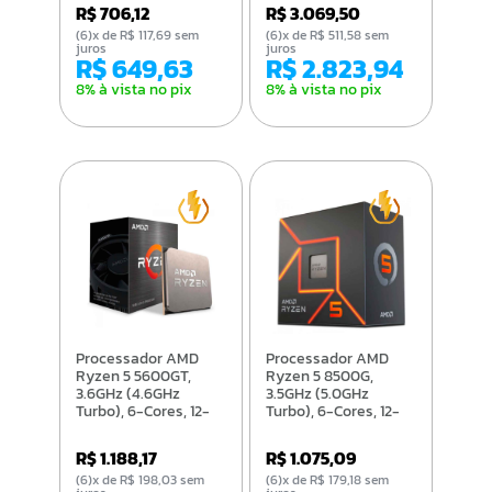
100-100000457box
Cache, AM5 - 100-
R$ 706,12
R$ 3.069,50
100000910WOF
(6)x de R$ 117,69 sem
(6)x de R$ 511,58 sem
juros
juros
R$ 649,63
R$ 2.823,94
8% à vista no pix
8% à vista no pix
Processador AMD
Processador AMD
Ryzen 5 5600GT,
Ryzen 5 8500G,
3.6GHz (4.6GHz
3.5GHz (5.0GHz
Turbo), 6-Cores, 12-
Turbo), 6-Cores, 12-
Threads, 16MB, AM4 -
Threads, 22MB, AM5 -
100-100001488BOX
100-100000931BOX
R$ 1.188,17
R$ 1.075,09
(6)x de R$ 198,03 sem
(6)x de R$ 179,18 sem