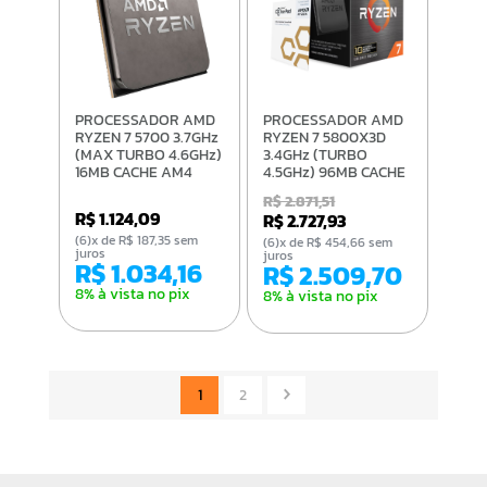
PROCESSADOR AMD
PROCESSADOR AMD
RYZEN 7 5700 3.7GHz
RYZEN 7 5800X3D
(MAX TURBO 4.6GHz)
3.4GHz (TURBO
16MB CACHE AM4
4.5GHz) 96MB CACHE
100-100000743SBX
AM4 100-
R$ 2.871,51
100000651POF
R$ 1.124,09
R$ 2.727,93
(6)x de R$ 187,35 sem
(6)x de R$ 454,66 sem
juros
juros
R$ 1.034,16
R$ 2.509,70
8% à vista no pix
8% à vista no pix
1
2