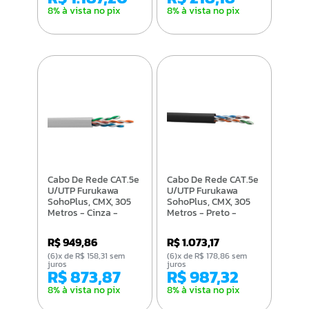
8% à vista no pix
8% à vista no pix
Cabo De Rede CAT.5e
Cabo De Rede CAT.5e
U/UTP Furukawa
U/UTP Furukawa
SohoPlus, CMX, 305
SohoPlus, CMX, 305
Metros - Cinza -
Metros - Preto -
23200102
23200174
R$ 949,86
R$ 1.073,17
(6)x de R$ 158,31 sem
(6)x de R$ 178,86 sem
juros
juros
R$ 873,87
R$ 987,32
8% à vista no pix
8% à vista no pix