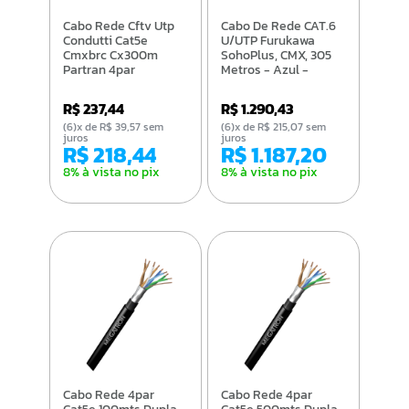
Cabo Rede Cftv Utp
Cabo De Rede CAT.6
Condutti Cat5e
U/UTP Furukawa
Cmxbrc Cx300m
SohoPlus, CMX, 305
Partran 4par
Metros - Azul -
23400174
R$ 237,44
R$ 1.290,43
(6)x de R$ 39,57 sem
(6)x de R$ 215,07 sem
juros
juros
R$ 218,44
R$ 1.187,20
8% à vista no pix
8% à vista no pix
Cabo Rede 4par
Cabo Rede 4par