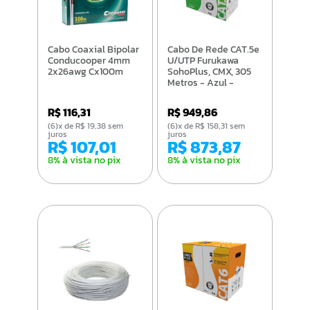
Cabo Coaxial Bipolar
Cabo De Rede CAT.5e
Conducooper 4mm
U/UTP Furukawa
2x26awg Cx100m
SohoPlus, CMX, 305
Metros - Azul -
23200099
R$ 116,31
R$ 949,86
(6)x de R$ 19,38 sem
(6)x de R$ 158,31 sem
juros
juros
R$ 107,01
R$ 873,87
8% à vista no pix
8% à vista no pix