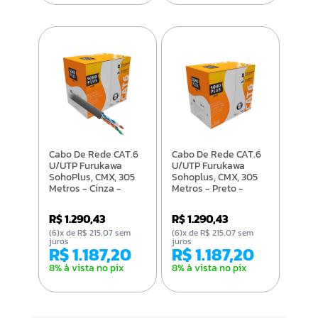
Cabo De Rede CAT.6
Cabo De Rede CAT.6
U/UTP Furukawa
U/UTP Furukawa
SohoPlus, CMX, 305
Sohoplus, CMX, 305
Metros - Cinza -
Metros - Preto -
23400200
23400187
R$ 1.290,43
R$ 1.290,43
(6)x de R$ 215,07 sem
(6)x de R$ 215,07 sem
juros
juros
R$ 1.187,20
R$ 1.187,20
8% à vista no pix
8% à vista no pix