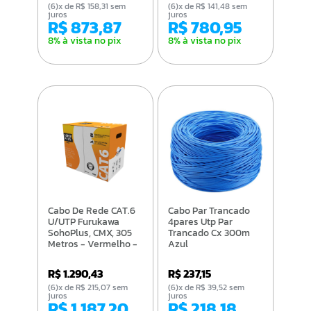
(6)x de R$ 158,31 sem
(6)x de R$ 141,48 sem
juros
juros
R$ 873,87
R$ 780,95
8% à vista no pix
8% à vista no pix
Cabo De Rede CAT.6
Cabo Par Trancado
U/UTP Furukawa
4pares Utp Par
SohoPlus, CMX, 305
Trancado Cx 300m
Metros - Vermelho -
Azul
23400207
R$ 1.290,43
R$ 237,15
(6)x de R$ 215,07 sem
(6)x de R$ 39,52 sem
juros
juros
R$ 1.187,20
R$ 218,18