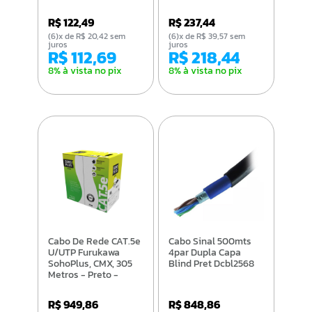
R$ 122,49
R$ 237,44
(6)x de R$ 20,42 sem
(6)x de R$ 39,57 sem
juros
juros
R$ 112,69
R$ 218,44
8% à vista no pix
8% à vista no pix
Cabo De Rede CAT.5e
Cabo Sinal 500mts
U/UTP Furukawa
4par Dupla Capa
SohoPlus, CMX, 305
Blind Pret Dcbl2568
Metros - Preto -
23200100
R$ 949,86
R$ 848,86