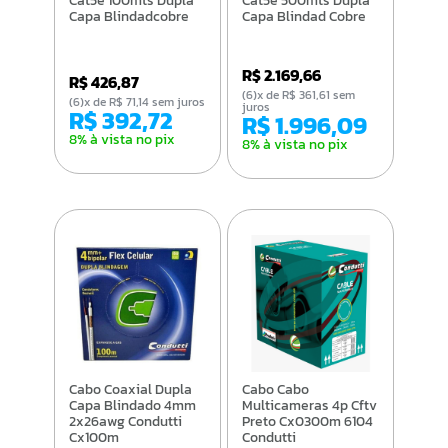
Cat5e 100mts Dupla
Cat5e 500mts Dupla
Capa Blindadcobre
Capa Blindad Cobre
R$ 2.169,66
R$ 426,87
(6)x de R$ 361,61 sem
(6)x de R$ 71,14 sem juros
juros
R$ 392,72
R$ 1.996,09
8% à vista no pix
8% à vista no pix
Cabo Coaxial Dupla
Cabo Cabo
Capa Blindado 4mm
Multicameras 4p Cftv
2x26awg Condutti
Preto Cx0300m 6104
Cx100m
Condutti