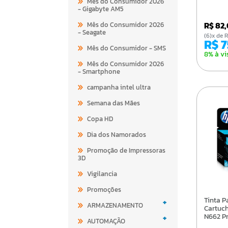
Mês do Consumidor 2026
- Gigabyte AM5
R$ 82
Mês do Consumidor 2026
- Seagate
(6)x d
R$ 
Mês do Consumidor - SMS
8% à vi
Mês do Consumidor 2026
- Smartphone
campanha intel ultra
Semana das Mães
Copa HD
Dia dos Namorados
Promoção de Impressoras
3D
Vigilancia
Promoções
Tinta Para Impressora
+
ARMAZENAMENTO
Cartuc
N662 P
+
AUTOMAÇÃO