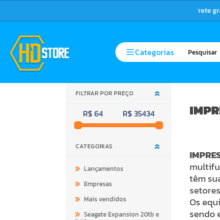
Frete g
Categorias
FILTRAR POR PREÇO
IMPR
R$ 64
R$ 35434
CATEGORIAS
IMPRE
multifu
Lançamentos
têm sua
Empresas
setores
Mais vendidos
Os equ
sendo e
Seagate Expansion 20tb e