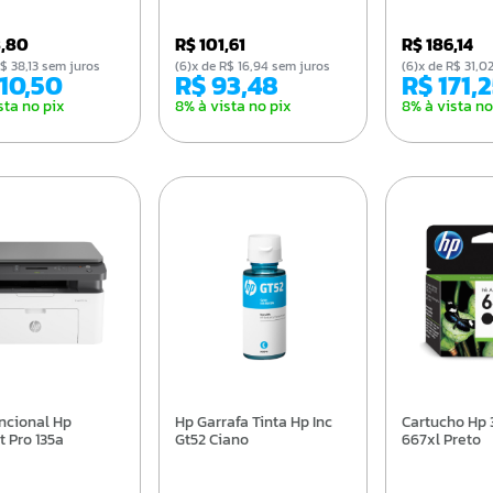
8,80
R$ 101,61
R$ 186,14
e R$ 38,13 sem juros
(6)x de R$ 16,94 sem juros
(6)x de R$ 31,
210,50
R$ 93,48
R$ 171,
sta no pix
8% à vista no pix
8% à vista no
Hp Garrafa Tinta Hp Inc
Cartucho Hp 3ym81ab
t Pro 135a
Gt52 Ciano
667xl Preto