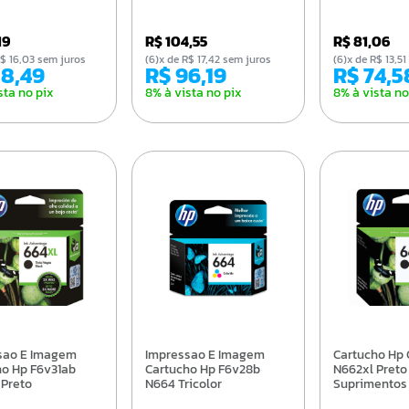
19
R$ 104,55
R$ 81,06
e R$ 16,03 sem juros
(6)x de R$ 17,42 sem juros
(6)x de R$ 13,
88,49
R$ 96,19
R$ 74,5
sta no pix
8% à vista no pix
8% à vista no
Impressao E Imagem
Cartucho Hp Cz105ab
ho Hp F6v31ab
Cartucho Hp F6v28b
N662xl Preto
 Preto
N664 Tricolor
Suprimentos