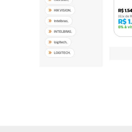
R$ 1.
HIKVISION
,
(6)x d
R$ 
intelbras
,
8% à vi
INTELBRAS
,
logitech
,
LOGITECH
,