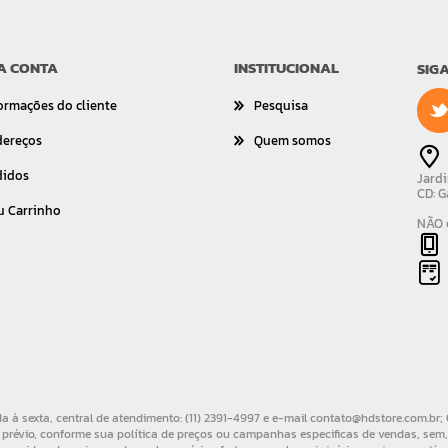
A CONTA
INSTITUCIONAL
SIG
ormações do cliente
Pesquisa
dereços
Quem somos
didos
Jardi
CD: G
u Carrinho
NÃO é