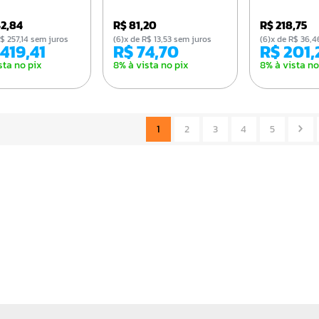
542,84
R$ 81,20
R$ 218,75
e R$ 257,14 sem juros
(6)x de R$ 13,53 sem juros
(6)x de R$ 36
1.419,41
R$ 74,70
R$ 201
sta no pix
8% à vista no pix
8% à vista no
1
2
3
4
5