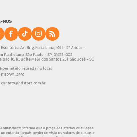
A-NOS
Escritório: Av. Brig. Faria Lima, 1461 - 4º Andar -
m Paulistano, São Paulo - SP, 01452-002
alpão 10, R.Judite Melo dos Santos,251, São José - SC
 permitido retirada no local
(11) 2391-4997
contato@hdstore.com.br