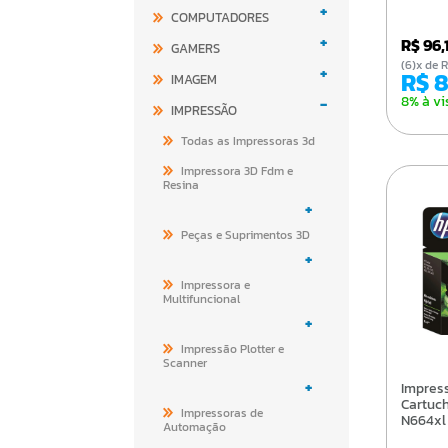
+
COMPUTADORES
+
R$ 96,
GAMERS
(6)x d
+
R$ 
IMAGEM
8% à vi
-
IMPRESSÃO
Todas as Impressoras 3d
Impressora 3D Fdm e
Resina
+
Peças e Suprimentos 3D
+
Impressora e
Multifuncional
+
Impressão Plotter e
Scanner
+
Impressao E Imagem
Cartuc
Impressoras de
N664xl
Automação