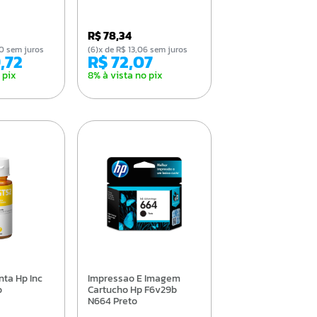
R$ 78,34
,90 sem juros
(6)x de R$ 13,06 sem juros
9,72
R$ 72,07
 pix
8% à vista no pix
Impressao E Imagem
o
Cartucho Hp F6v29b
N664 Preto