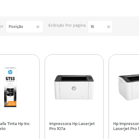
Exibição
Por página
or
Impressora Hp Laserjet
Hp Impressora Hp
eto
Pro 107a
Laserjet Pro