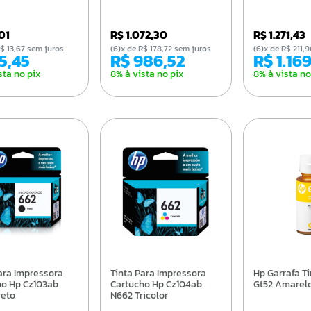
,01
R$ 1.072,30
R$ 1.271,43
e R$ 13,67 sem juros
(6)x de R$ 178,72 sem juros
(6)x de R$ 211
75,45
R$ 986,52
R$ 1.16
sta no pix
8% à vista no pix
8% à vista no
Tinta Para Impressora
Hp Garrafa Tinta Hp Inc
ho Hp Cz103ab
Cartucho Hp Cz104ab
Gt52 Amarel
reto
N662 Tricolor