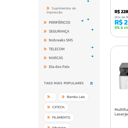
+
Suprimentos de
R$ 22
Impressão
(6)x d
+
+
R$ 
PERIFÉRICOS
8% à vi
+
SEGURANÇA
Nobreaks SMS
+
TELECOM
+
MARCAS
Dia dos Pais
TAGS MAIS POPULARES
,
Bambu Lab
,
C3TECH
,
Multifuncional Hp
Laserje
FILAMENTO
,
hikvision
,