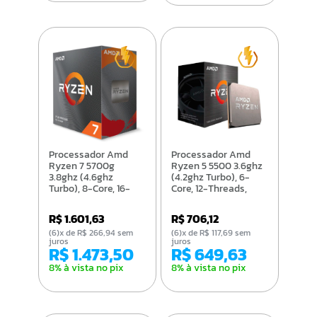
Processador Amd
Processador Amd
Ryzen 7 5700g
Ryzen 5 5500 3.6ghz
3.8ghz (4.6ghz
(4.2ghz Turbo), 6-
Turbo), 8-Core, 16-
Core, 12-Threads,
Threads, 16mb Cache,
16mb Cache, Am4 -
Am4 - 100-
100-100000457box
R$ 1.601,63
R$ 706,12
100000263box
(6)x de R$ 266,94 sem
(6)x de R$ 117,69 sem
juros
juros
R$ 1.473,50
R$ 649,63
8% à vista no pix
8% à vista no pix