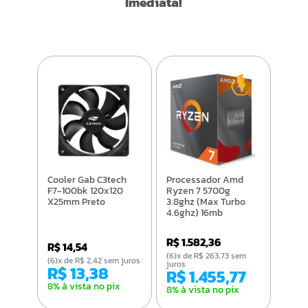
Imediata!
Cooler Gab C3tech
Processador Amd
F7-100bk 120x120
Ryzen 7 5700g
X25mm Preto
3.8ghz (Max Turbo
4.6ghz) 16mb
R$ 1.582,36
R$ 14,54
(6)x de R$ 263,73 sem
(6)x de R$ 2,42 sem juros
juros
R$ 13,38
R$ 1.455,77
8% à vista no pix
8% à vista no pix