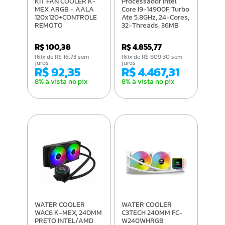
KIT FAN COOLER K-
Processador Intel
MEX ARGB - AALA
Core I9-14900F, Turbo
120x120+CONTROLE
Ate 5.8GHz, 24-Cores,
REMOTO
32-Threads, 36MB
Cache, LGA1700 -
BX8071514900F
R$ 100,38
R$ 4.855,77
(6)x de R$ 16,73 sem
(6)x de R$ 809,30 sem
juros
juros
R$ 92,35
R$ 4.467,31
8% à vista no pix
8% à vista no pix
WATER COOLER
WATER COOLER
WAC6 K-MEX, 240MM
C3TECH 240MM FC-
PRETO INTEL/AMD
W240WHRGB