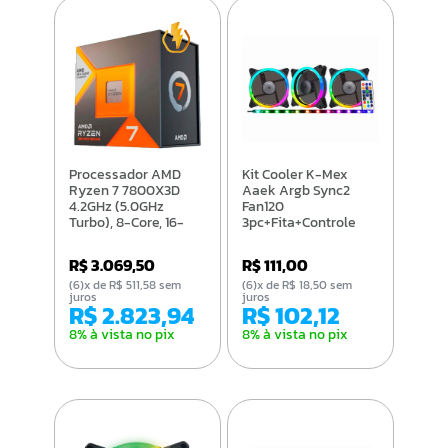
Processador AMD
Kit Cooler K-Mex
Ryzen 7 7800X3D
Aaek Argb Sync2
4.2GHz (5.0GHz
Fan120
Turbo), 8-Core, 16-
3pc+Fita+Controle
Threads, 96MB
Remoto/Gravacao
Cache, AM5 - 100-
R$ 3.069,50
R$ 111,00
100000910WOF
(6)x de R$ 511,58 sem
(6)x de R$ 18,50 sem
juros
juros
R$ 2.823,94
R$ 102,12
8% à vista no pix
8% à vista no pix