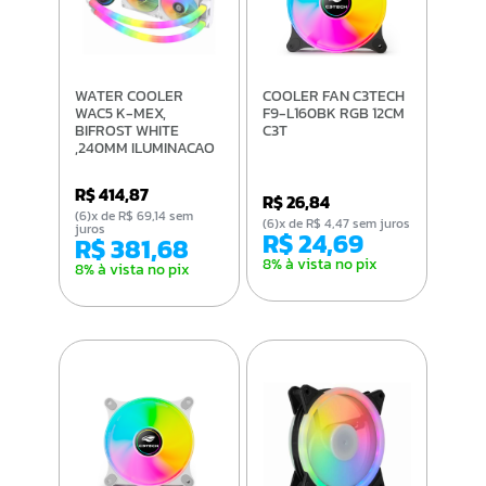
WATER COOLER
COOLER FAN C3TECH
WAC5 K-MEX,
F9-L160BK RGB 12CM
BIFROST WHITE
C3T
,240MM ILUMINACAO
ARGB
R$ 414,87
R$ 26,84
(6)x de R$ 69,14 sem
(6)x de R$ 4,47 sem juros
juros
R$ 24,69
R$ 381,68
8% à vista no pix
8% à vista no pix