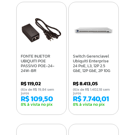
FONTE INJETOR
Switch Gerenciavel
UBIQUITI POE
Ubiquiti Enterprise
PASSIVO POE-24-
24 PoE, L3, 12P 2.5
24W-BR
GbE, 12P GbE, 2P 10G
SFP+ - USW-
Enterprise-24-PoE
R$ 119,02
R$ 8.413,05
(6)x de R$ 19,84 sem
(6)x de R$ 1.402,18 sem
juros
juros
R$ 109,50
R$ 7.740,01
8% à vista no pix
8% à vista no pix