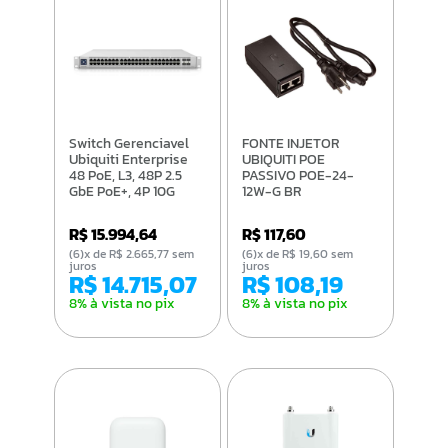
Switch Gerenciavel
FONTE INJETOR
Ubiquiti Enterprise
UBIQUITI POE
48 PoE, L3, 48P 2.5
PASSIVO POE-24-
GbE PoE+, 4P 10G
12W-G BR
SFP+ - USW-
Enterprise-48-PoE
R$ 15.994,64
R$ 117,60
(6)x de R$ 2.665,77 sem
(6)x de R$ 19,60 sem
juros
juros
R$ 14.715,07
R$ 108,19
8% à vista no pix
8% à vista no pix