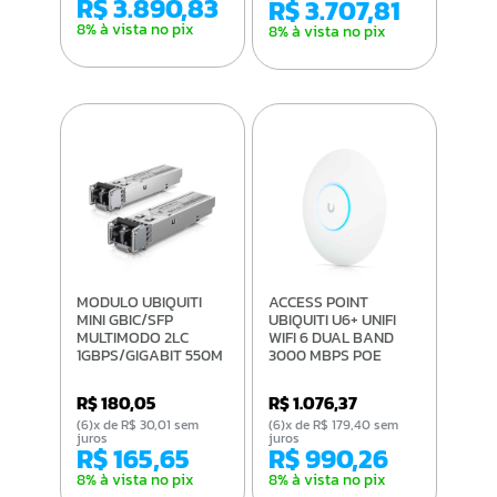
R$ 3.890,83
R$ 3.707,81
8% à vista no pix
8% à vista no pix
MODULO UBIQUITI
ACCESS POINT
MINI GBIC/SFP
UBIQUITI U6+ UNIFI
MULTIMODO 2LC
WIFI 6 DUAL BAND
1GBPS/GIGABIT 550M
3000 MBPS POE
UACC-OM-MM-1G-D-
S/INJETO
2 (2 - PACK)
R$ 180,05
R$ 1.076,37
(6)x de R$ 30,01 sem
(6)x de R$ 179,40 sem
juros
juros
R$ 165,65
R$ 990,26
8% à vista no pix
8% à vista no pix