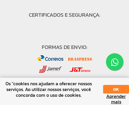
CERTIFICADOS E SEGURANÇA:
FORMAS DE ENVIO:
Os "cookies nos ajudam a oferecer nossos
serviços. Ao utilizar nossos serviços, você
OK
concorda com o uso de cookies.
FORMAS DE PAGAMENTO:
Aprender
SORT
DISPLAY
mais