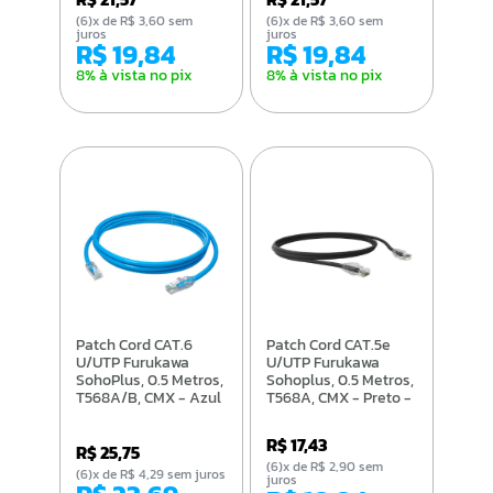
(6)x de R$ 3,60 sem
(6)x de R$ 3,60 sem
juros
juros
R$ 19,84
R$ 19,84
8% à vista no pix
8% à vista no pix
Patch Cord CAT.6
Patch Cord CAT.5e
U/UTP Furukawa
U/UTP Furukawa
SohoPlus, 0.5 Metros,
Sohoplus, 0.5 Metros,
T568A/B, CMX - Azul
T568A, CMX - Preto -
- 35123003
35104006
R$ 17,43
R$ 25,75
(6)x de R$ 2,90 sem
(6)x de R$ 4,29 sem juros
juros