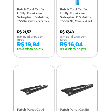
Patch Cord Cat.5e
Patch Cord Cat.5e
U/Utp Furukawa
U/Utp Furukawa
Sohoplus, 1.5 Metros,
Sohoplus, 0.5 Metro,
T568a, Cmx - Preto -
T568a/B, Cmx - Azul
35104007
- 35104005
R$ 21,57
R$ 17,43
(6)x de R$ 3,60 sem
(6)x de R$ 2,90 sem
juros
juros
R$ 19,84
R$ 16,04
8% à vista no pix
8% à vista no pix
Patch Panel Cat.6
Patch Panel Cat.5e