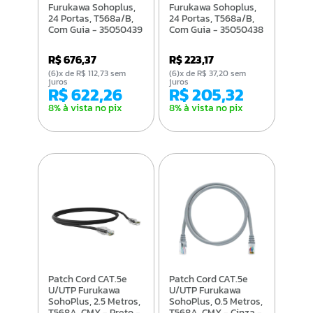
Furukawa Sohoplus,
Furukawa Sohoplus,
24 Portas, T568a/B,
24 Portas, T568a/B,
Com Guia - 35050439
Com Guia - 35050438
R$ 676,37
R$ 223,17
(6)x de R$ 112,73 sem
(6)x de R$ 37,20 sem
juros
juros
R$ 622,26
R$ 205,32
8% à vista no pix
8% à vista no pix
Patch Cord CAT.5e
Patch Cord CAT.5e
U/UTP Furukawa
U/UTP Furukawa
SohoPlus, 2.5 Metros,
SohoPlus, 0.5 Metros,
T568A, CMX - Preto -
T568A, CMX - Cinza -