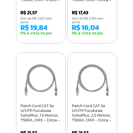
35104008
35104009
R$ 21,57
R$ 17,43
(6)x de R$ 3,60 sem
(6)x de R$ 2,90 sem
juros
juros
R$ 19,84
R$ 16,04
8% à vista no pix
8% à vista no pix
Patch Cord CAT.5e
Patch Cord CAT.5e
U/UTP Furukawa
U/UTP Furukawa
SohoPlus, 1.5 Metros,
SohoPlus, 2.5 Metros,
T568A, CMX - Cinza -
T568A, CMX - Cinza -
35104010
35104011
R$ 21,57
R$ 21,57