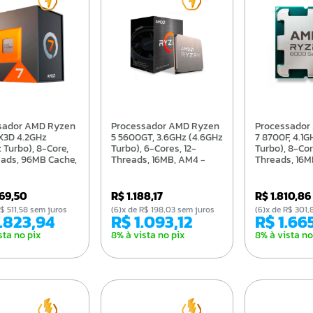
Processador AMD Ryzen
Processador AMD Ryzen
X3D 4.2GHz
5 5600GT, 3.6GHz (4.6GHz
7 8700F, 4.1G
 Turbo), 8-Core,
Turbo), 6-Cores, 12-
Turbo), 8-Cor
eads, 96MB Cache,
Threads, 16MB, AM4 -
Threads, 16M
100-
100-100001488BOX
100-100001
0910WOF
069,50
R$ 1.188,17
R$ 1.810,86
e R$ 511,58 sem juros
(6)x de R$ 198,03 sem juros
(6)x de R$ 301
2.823,94
R$ 1.093,12
R$ 1.6
sta no pix
8% à vista no pix
8% à vista no