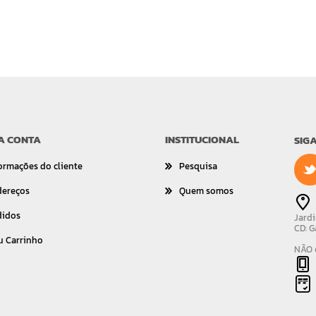
A CONTA
INSTITUCIONAL
SIG
ormações do cliente
Pesquisa
dereços
Quem somos
didos
Jardi
CD: G
u Carrinho
NÃO é