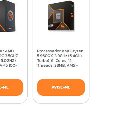
Processador AMD Ryzen
0G 3.5GHZ
5 9600X, 3.9GHz (5.4GHz
 5.0GHZ)
Turbo), 6-Cores, 12-
AM5 100-
Threads, 38MB, AM5 -
OX
100-100001405WOF
E-ME
AVISE-ME