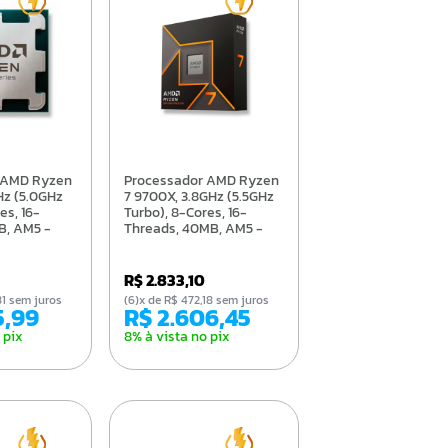
Processador AMD Ryzen
Hz (5.0GHz
7 9700X, 3.8GHz (5.5GHz
es, 16-
Turbo), 8-Cores, 16-
B, AM5 -
Threads, 40MB, AM5 -
590BOX
100-100001404WOF
R$ 2.833,10
,81 sem juros
(6)x de R$ 472,18 sem juros
65,99
R$ 2.606,45
 pix
8% à vista no pix