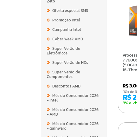
24tb
Oferta especial SMS
Promoção Intel
Campanha Intel
Cyber Week AMD
Super Verão de
Eletrônicos
Processador AMD Ryzen
7 7800
Super Verão de HDs
(5.0GHz
16-Thr
Super Verão de
AM5 - 
Componentes
10000
R$ 3.
Descontos AMD
(6)x d
R$ 
Mês do Consumidor 2026
- Intel
8% à vi
Mês do Consumidor 2026
- AMD
Mês do Consumidor 2026
- Gainward