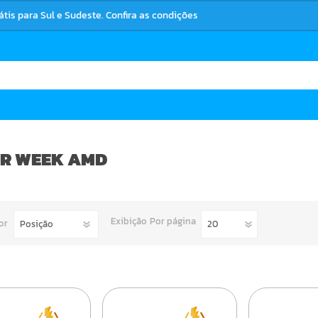
rátis para Sul e Sudeste. Confira as condições
R WEEK AMD
Exibição
Por página
or