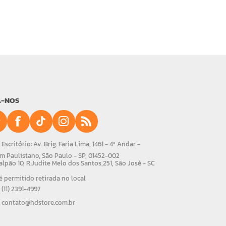
A-NOS
Escritório: Av. Brig. Faria Lima, 1461 - 4º Andar -
m Paulistano, São Paulo - SP, 01452-002
alpão 10, R.Judite Melo dos Santos,251, São José - SC
 permitido retirada no local
(11) 2391-4997
contato@hdstore.com.br