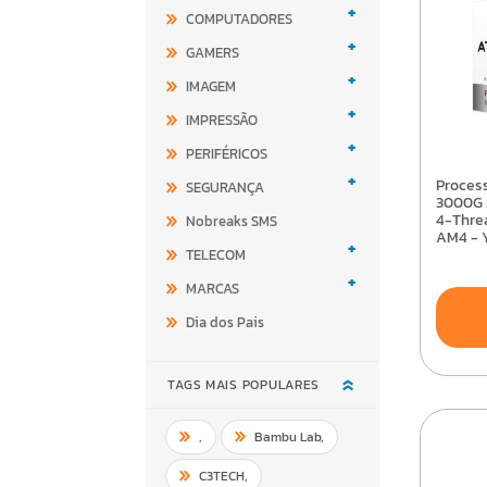
+
COMPUTADORES
+
GAMERS
+
IMAGEM
+
IMPRESSÃO
+
PERIFÉRICOS
+
Processador AMD Athlon
SEGURANÇA
3000G 3
4-Thre
Nobreaks SMS
AM4 -
+
TELECOM
+
MARCAS
Dia dos Pais
TAGS MAIS POPULARES
,
Bambu Lab
,
C3TECH
,