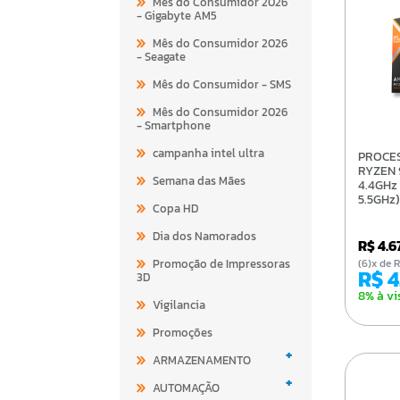
Mês do Consumidor 2026
- Gigabyte AM5
Mês do Consumidor 2026
- Seagate
Mês do Consumidor - SMS
Mês do Consumidor 2026
- Smartphone
campanha intel ultra
PROCESSADOR AMD
RYZEN 
Semana das Mães
4.4GHz
5.5GHz
Copa HD
AM5 10
Dia dos Namorados
R$ 4.
Promoção de Impressoras
(6)x d
R$ 
3D
8% à vi
Vigilancia
Promoções
+
ARMAZENAMENTO
+
AUTOMAÇÃO