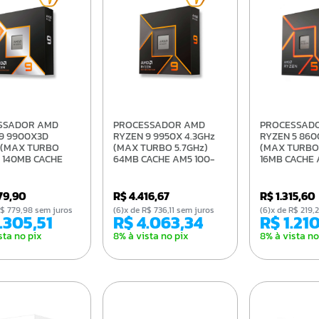
PROCESSADOR AMD
PROCESSADOR AMD
9 9900X3D
RYZEN 9 9950X 4.3GHz
RYZEN 5 860
 (MAX TURBO
(MAX TURBO 5.7GHz)
(MAX TURBO 
) 140MB CACHE
64MB CACHE AM5 100-
16MB CACHE 
0-100001368WOF
100001277WOF
100001237B
679,90
R$ 4.416,67
R$ 1.315,60
e R$ 779,98 sem juros
(6)x de R$ 736,11 sem juros
(6)x de R$ 219
4.305,51
R$ 4.063,34
R$ 1.21
sta no pix
8% à vista no pix
8% à vista no