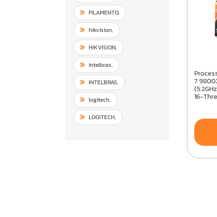
FILAMENTO
,
hikvision
,
HIKVISION
,
intelbras
,
Processador AMD Ryzen
7 9800
INTELBRAS
,
(5.2GHz
16-Thr
logitech
,
100-1
LOGITECH
,