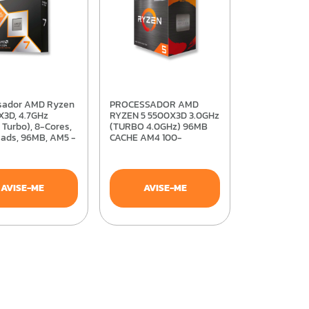
PROCESSADOR AMD
X3D, 4.7GHz
RYZEN 5 5500X3D 3.0GHz
 Turbo), 8-Cores,
(TURBO 4.0GHz) 96MB
eads, 96MB, AM5 -
CACHE AM4 100-
00001084WOF
100001504WOF
AVISE-ME
AVISE-ME