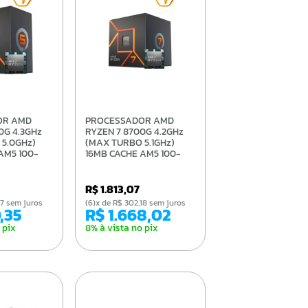
PROCESSADOR AMD
0G 4.3GHz
RYZEN 7 8700G 4.2GHz
5.0GHz)
(MAX TURBO 5.1GHz)
AM5 100-
16MB CACHE AM5 100-
OX
100001236SBX
R$ 1.813,07
,27 sem juros
(6)x de R$ 302,18 sem juros
0,35
R$ 1.668,02
 pix
8% à vista no pix