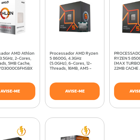
Processador AMD Ryzen
PROCESSADOR AMD
.5GHz, 2-Cores,
5 8600G, 4.3GHz
RYZEN 5 850
ads, 5MB Cache,
(5.0GHz), 6-Cores, 12-
(MAX TURBO
 YD3000C6FHSBX
Threads, 16MB, AM5 -
22MB CACHE 
100-100001237BOX
100000931B
AVISE-ME
AVISE-ME
AVIS