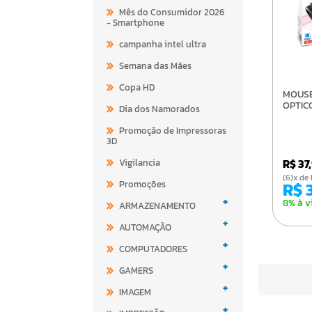
Mês do Consumidor 2026
- Smartphone
campanha intel ultra
Semana das Mães
Copa HD
MOUSE GENIUS DX-150X
OPTIC
Dia dos Namorados
Promoção de Impressoras
3D
R$ 37
Vigilancia
(6)x 
Promoções
R$
+
8% à v
ARMAZENAMENTO
+
AUTOMAÇÃO
+
COMPUTADORES
+
GAMERS
+
IMAGEM
+