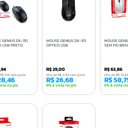
MOUSE GENIUS DX-101
MOUSE GENIUS NX-7000
O USB PRETO
OPTICO USB
SEM FIO BR
0,94
R$ 29,00
R$ 63,86
de R$ 5,16 sem juros
(6)x de R$ 4,83 sem juros
(6)x de R$ 10
 28,46
R$ 26,68
R$ 58,7
ista no pix
8% à vista no pix
8% à vista no