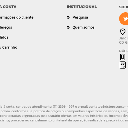
A CONTA
INSTITUCIONAL
SIG
ormações do cliente
Pesquisa
dereços
Quem somos
didos
Jardi
CD: G
u Carrinho
NÃO é