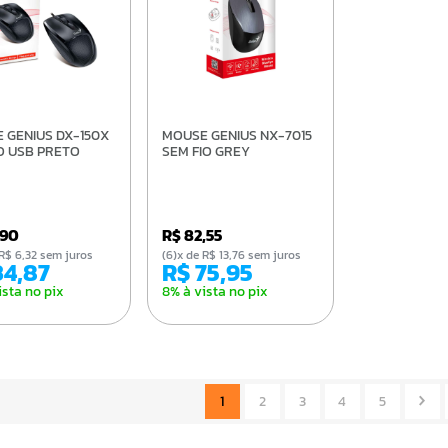
MOUSE GENIUS NX-7015
O USB PRETO
SEM FIO GREY
,90
R$ 82,55
de R$ 6,32 sem juros
(6)x de R$ 13,76 sem juros
 34,87
R$ 75,95
ista no pix
8% à vista no pix
1
2
3
4
5