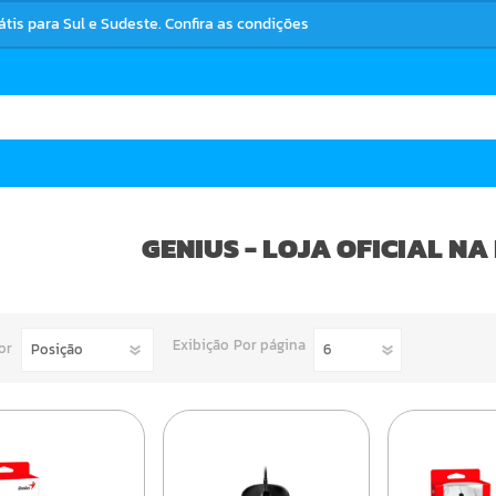
rátis para Sul e Sudeste. Confira as condições
GENIUS - LOJA OFICIAL N
Exibição
Por página
or