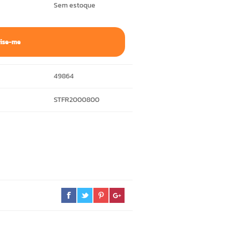
Sem estoque
ise-me
49864
STFR2000800