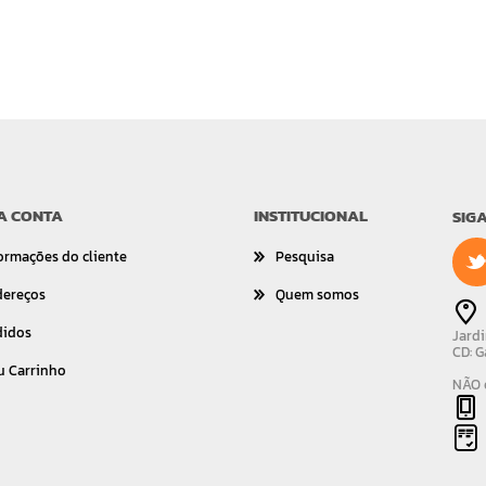
A CONTA
INSTITUCIONAL
SIG
ormações do cliente
Pesquisa
dereços
Quem somos
didos
Jardi
CD: G
u Carrinho
NÃO é