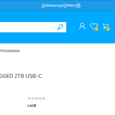
WhatsApp
RMA
|
0
0
STFR2000800
GGED 2TB USB-C
LACIE