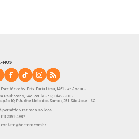
A-NOS
Escritório: Av. Brig. Faria Lima, 1461 - 4º Andar -
m Paulistano, São Paulo - SP, 01452-002
alpão 10, R.Judite Melo dos Santos,251, São José - SC
 permitido retirada no local
(11) 2391-4997
contato@hdstore.com.br