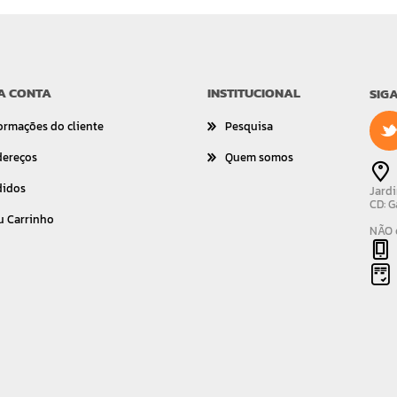
A CONTA
INSTITUCIONAL
SIG
ormações do cliente
Pesquisa
dereços
Quem somos
didos
Jardi
CD: G
u Carrinho
NÃO é