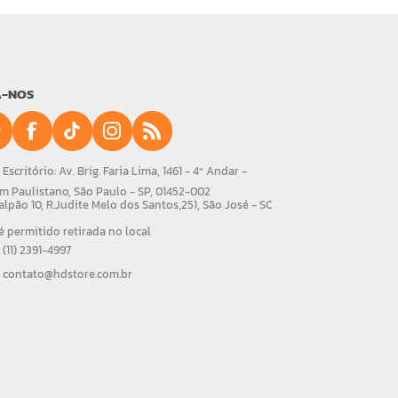
A-NOS
Escritório: Av. Brig. Faria Lima, 1461 - 4º Andar -
m Paulistano, São Paulo - SP, 01452-002
alpão 10, R.Judite Melo dos Santos,251, São José - SC
 permitido retirada no local
(11) 2391-4997
contato@hdstore.com.br