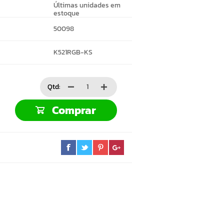
Últimas unidades em
estoque
50098
K521RGB-KS
Qtd:
Comprar