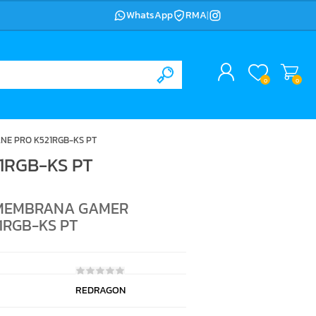
WhatsApp
RMA
|
0
0
E PRO K521RGB-KS PT
RGB-KS PT
MEMBRANA GAMER
1RGB-KS PT
REDRAGON