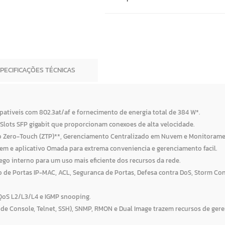
SPECIFICAÇÕES TÉCNICAS
ativeis com 802.3at/af e fornecimento de energia total de 384 W*.
4× Slots SFP gigabit que proporcionam conexoes de alta velocidade.
 Zero-Touch (ZTP)**, Gerenciamento Centralizado em Nuvem e Monitoramen
em e aplicativo Omada para extrema conveniencia e gerenciamento facil.
ego interno para um uso mais eficiente dos recursos da rede.
o de Portas IP-MAC, ACL, Seguranca de Portas, Defesa contra DoS, Storm Co
 QoS L2/L3/L4 e IGMP snooping.
de Console, Telnet, SSH), SNMP, RMON e Dual Image trazem recursos de ge