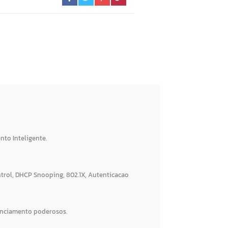
to Inteligente.
ntrol, DHCP Snooping, 802.1X, Autenticacao
renciamento poderosos.