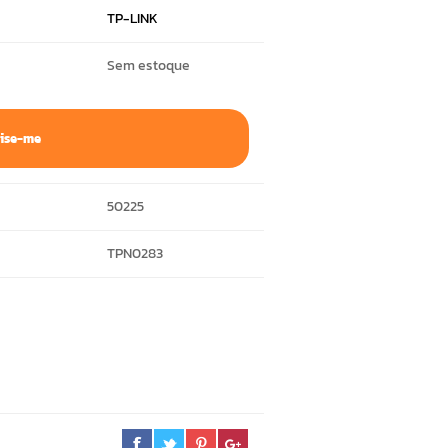
TP-LINK
Sem estoque
ise-me
50225
TPN0283