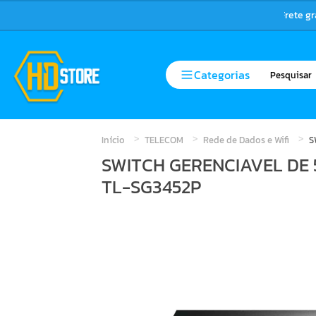
Frete g
Categorias
Início
TELECOM
Rede de Dados e Wifi
S
SWITCH GERENCIAVEL DE 5
TL-SG3452P