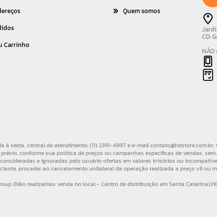
dereços
Quem somos
didos
Jardi
CD: G
u Carrinho
NÃO é