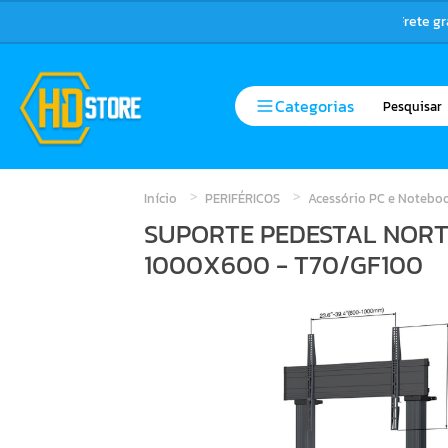
Frete g
Categorias
Início
PERIFÉRICOS
Acessório PC e Notebo
SUPORTE PEDESTAL NORTH
1000X600 - T70/GF100