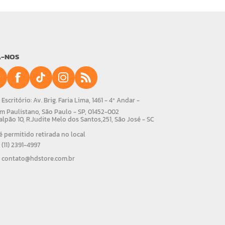
A-NOS
Escritório: Av. Brig. Faria Lima, 1461 - 4º Andar -
m Paulistano, São Paulo - SP, 01452-002
alpão 10, R.Judite Melo dos Santos,251, São José - SC
 permitido retirada no local
(11) 2391-4997
contato@hdstore.com.br