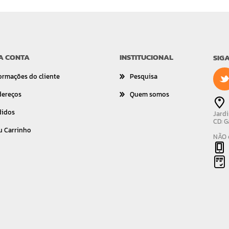
A CONTA
INSTITUCIONAL
SIG
ormações do cliente
Pesquisa
dereços
Quem somos
didos
Jardi
CD: G
u Carrinho
NÃO é