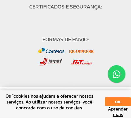
CERTIFICADOS E SEGURANÇA:
FORMAS DE ENVIO:
FORMAS DE PAGAMENTO:
Os "cookies nos ajudam a oferecer nossos
R$ 759,40
Comprar
serviços. Ao utilizar nossos serviços, você
OK
8% à vista no pix
concorda com o uso de cookies.
Aprender
R$ 825,43
mais
6x de R$ 137,57 sem juros