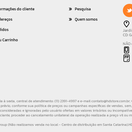
ormações do cliente
Pesquisa
dereços
Quem somos
didos
Jardi
CD: G
u Carrinho
NÃO é