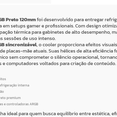
RGB Preto 120mm
foi desenvolvido para entregar refrig
 em setups gamer e profissionais. Com design otimizad
ipação térmica para gabinetes de alto desempenho, 
s sessões de uso intenso.
B sincronizável
, o cooler proporciona efeitos visua
de placas-mãe atuais. Suas hélices de alta eficiência
co sem comprometer o silêncio operacional, tornand
s e computadores voltados para criação de conteúdo.
itos
efrigeração interna
ção
reto premium
es e controladoras ARGB
ha ideal para quem busca equilíbrio entre estética, ef