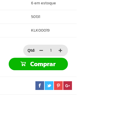
6 em estoque
50131
KLK00019
Qtd:
Comprar