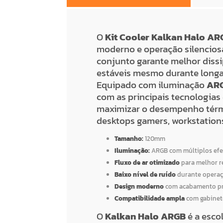
O
Kit Cooler Kalkan Halo A
moderno e operação silenciosa
conjunto garante melhor diss
estáveis mesmo durante longa
Equipado com iluminação
ARG
com as principais tecnologias 
maximizar o desempenho térmi
desktops gamers, workstation
Tamanho:
120mm
Iluminação:
ARGB com múltiplos efe
Fluxo de ar otimizado
para melhor r
Baixo nível de ruído
durante opera
Design moderno
com acabamento p
Compatibilidade ampla
com gabinet
O
Kalkan Halo ARGB
é a escol