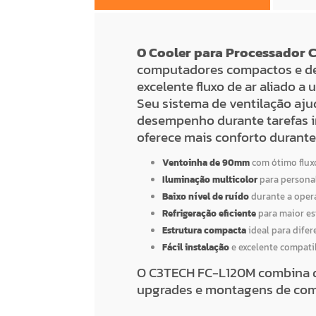
O Cooler para Processador
computadores compactos e de
excelente fluxo de ar aliado a
Seu sistema de ventilação aju
desempenho durante tarefas in
oferece mais conforto durante
Ventoinha de 90mm
com ótimo flux
Iluminação multicolor
para persona
Baixo nível de ruído
durante a oper
Refrigeração eficiente
para maior es
Estrutura compacta
ideal para difer
Fácil instalação
e excelente compati
O C3TECH FC-L120M combina de
upgrades e montagens de co