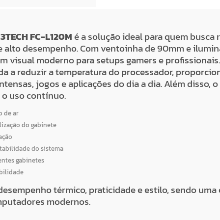
 C3TECH FC-L120M
é a solução ideal para quem busca r
 alto desempenho. Com ventoinha de 90mm e iluminaç
 um visual moderno para setups gamers e profissionais
da a reduzir a temperatura do processador, proporcio
tensas, jogos e aplicações do dia a dia. Além disso, 
 o uso contínuo.
o de ar
lização do gabinete
ação
tabilidade do sistema
entes gabinetes
bilidade
sempenho térmico, praticidade e estilo, sendo uma 
mputadores modernos.