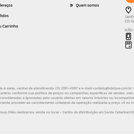
dereços
Quem somos
didos
Jardi
CD: G
u Carrinho
NÃO é