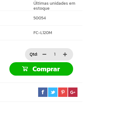
Últimas unidades em
estoque
50054
FC-L120M
Qtd:
Comprar