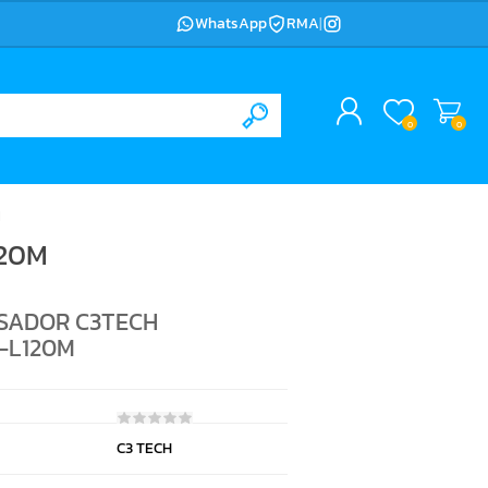
WhatsApp
RMA
|
0
0
M
120M
SADOR C3TECH
-L120M
C3 TECH