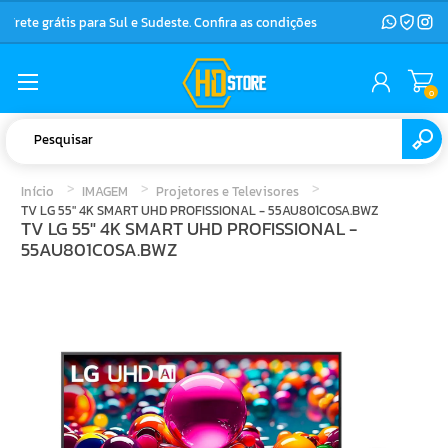
Frete grátis para Sul e Sudeste. Confira as condições
0
Início
IMAGEM
Projetores e Televisores
TV LG 55" 4K SMART UHD PROFISSIONAL - 55AU801C0SA.BWZ
TV LG 55" 4K SMART UHD PROFISSIONAL -
55AU801C0SA.BWZ