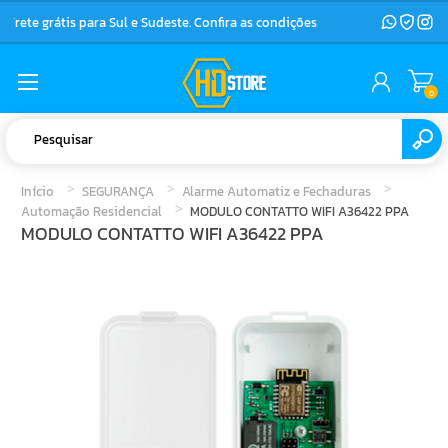
Frete grátis para Sul e Sudeste. Confira as condições
0
Início
SEGURANÇA
Alarme Automatiz e Fechaduras
Automação Residencial
MODULO CONTATTO WIFI A36422 PPA
MODULO CONTATTO WIFI A36422 PPA